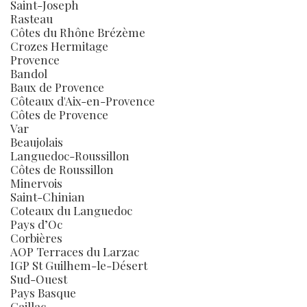
Saint-Joseph
Rasteau
Côtes du Rhône Brézème
Crozes Hermitage
Provence
Bandol
Baux de Provence
Côteaux d'Aix-en-Provence
Côtes de Provence
Var
Beaujolais
Languedoc-Roussillon
Côtes de Roussillon
Minervois
Saint-Chinian
Coteaux du Languedoc
Pays d’Oc
Corbières
AOP Terraces du Larzac
IGP St Guilhem-le-Désert
Sud-Ouest
Pays Basque
Gaillac