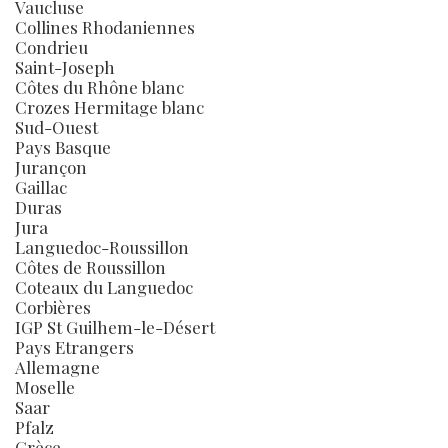
Vaucluse
Collines Rhodaniennes
Condrieu
Saint-Joseph
Côtes du Rhône blanc
Crozes Hermitage blanc
Sud-Ouest
Pays Basque
Jurançon
Gaillac
Duras
Jura
Languedoc-Roussillon
Côtes de Roussillon
Coteaux du Languedoc
Corbières
IGP St Guilhem-le-Désert
Pays Etrangers
Allemagne
Moselle
Saar
Pfalz
Grèce