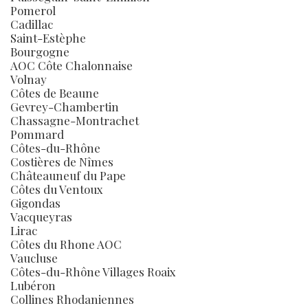
Pomerol
Cadillac
Saint-Estèphe
Bourgogne
AOC Côte Chalonnaise
Volnay
Côtes de Beaune
Gevrey-Chambertin
Chassagne-Montrachet
Pommard
Côtes-du-Rhône
Costières de Nîmes
Châteauneuf du Pape
Côtes du Ventoux
Gigondas
Vacqueyras
Lirac
Côtes du Rhone AOC
Vaucluse
Côtes-du-Rhône Villages Roaix
Lubéron
Collines Rhodaniennes