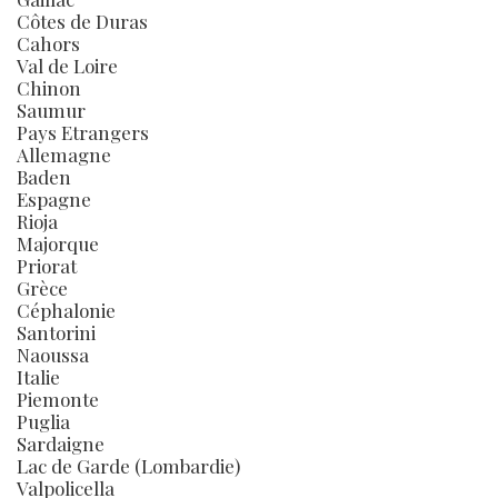
Côtes de Duras
Cahors
Val de Loire
Chinon
Saumur
Pays Etrangers
Allemagne
Baden
Espagne
Rioja
Majorque
Priorat
Grèce
Céphalonie
Santorini
Naoussa
Italie
Piemonte
Puglia
Sardaigne
Lac de Garde (Lombardie)
Valpolicella