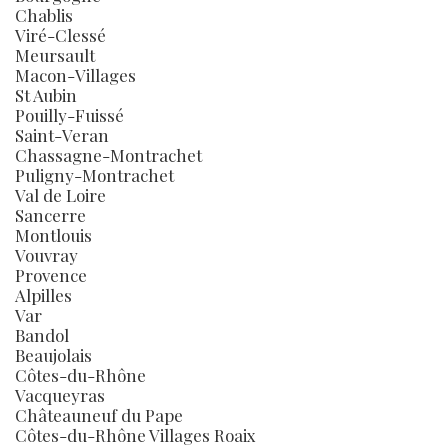
Chablis
Viré-Clessé
Meursault
Macon-Villages
St Aubin
Pouilly-Fuissé
Saint-Veran
Chassagne-Montrachet
Puligny-Montrachet
Val de Loire
Sancerre
Montlouis
Vouvray
Provence
Alpilles
Var
Bandol
Beaujolais
Côtes-du-Rhône
Vacqueyras
Châteauneuf du Pape
Côtes-du-Rhône Villages Roaix