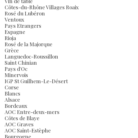
Vin de table
Côtes-du-Rhône Villages Roaix
Rosé du Lubéron
Ventoux
Pays Etrangers
Espagne
Rioja
Rosé de la Majorque
Grèce
Languedoc-Roussillon
Saint Chinian
Pays d'Oc
Minervois
IGP St Guilhem-Le-Désert
Corse
Blancs
Alsace
Bordeaux
AOC Entre-deux-mers
Côtes de Blaye
AOC Graves
AOC Saint-Estèphe
Bourgogne