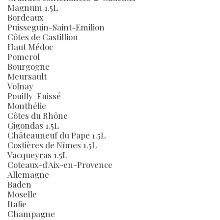
Magnum 1.5L
Bordeaux
Puisseguin-Saint-Emilion
Côtes de Castillion
Haut Médoc
Pomerol
Bourgogne
Meursault
Volnay
Pouilly-Fuissé
Monthélie
Côtes du Rhône
Gigondas 1.5L
Châteauneuf du Pape 1.5L
Costières de Nîmes 1.5L
Vacqueyras 1.5L
Coteaux-d'Aix-en-Provence
Allemagne
Baden
Moselle
Italie
Champagne