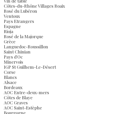
Vin de table
Côtes-du-Rhône Villages Roaix
Rosé du Lubéron
Ventoux
Pays Etrangers
Espagne
Rioja
Rosé de la Majorque
Grèce
Languedoc-Roussillon
Saint Chinian
Pays d'Oc
Minervois
IGP St Guilhem-Le-Désert
Corse
Blancs
Alsace
Bordeaux
AOC Entre-deux-mers
Côtes de Blaye
AOC Graves
AOC Saint-Estèphe
Bourgogne