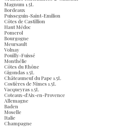
Magnum 1.5L
Bordeaux
Puisseguin-Saint-Emilion
Côtes de Castillion
Haut Médoc
Pomerol
Bourgogne
Meursault
Volnay
Pouilly-Fuissé
Monthélie
Côtes du Rhône
Gigondas 1.5L
Châteauneuf du Pape 1.5L
Costières de Nîmes 1.5L
Vacqueyras 1.5L
Coteaux-d'Aix-en-Provence
Allemagne
Baden
Moselle
Italie
Champagne