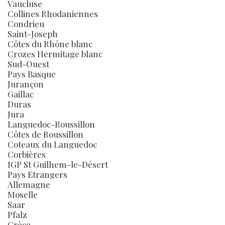
Vaucluse
Collines Rhodaniennes
Condrieu
Saint-Joseph
Côtes du Rhône blanc
Crozes Hermitage blanc
Sud-Ouest
Pays Basque
Jurançon
Gaillac
Duras
Jura
Languedoc-Roussillon
Côtes de Roussillon
Coteaux du Languedoc
Corbières
IGP St Guilhem-le-Désert
Pays Etrangers
Allemagne
Moselle
Saar
Pfalz
Grèce