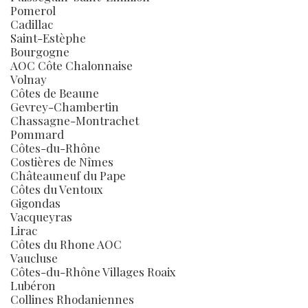
Pomerol
Cadillac
Saint-Estèphe
Bourgogne
AOC Côte Chalonnaise
Volnay
Côtes de Beaune
Gevrey-Chambertin
Chassagne-Montrachet
Pommard
Côtes-du-Rhône
Costières de Nîmes
Châteauneuf du Pape
Côtes du Ventoux
Gigondas
Vacqueyras
Lirac
Côtes du Rhone AOC
Vaucluse
Côtes-du-Rhône Villages Roaix
Lubéron
Collines Rhodaniennes