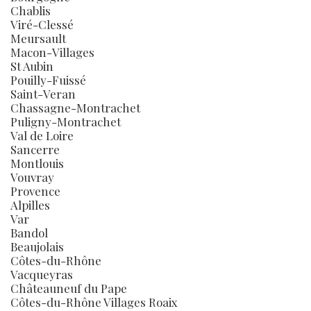
Chablis
Viré-Clessé
Meursault
Macon-Villages
St Aubin
Pouilly-Fuissé
Saint-Veran
Chassagne-Montrachet
Puligny-Montrachet
Val de Loire
Sancerre
Montlouis
Vouvray
Provence
Alpilles
Var
Bandol
Beaujolais
Côtes-du-Rhône
Vacqueyras
Châteauneuf du Pape
Côtes-du-Rhône Villages Roaix