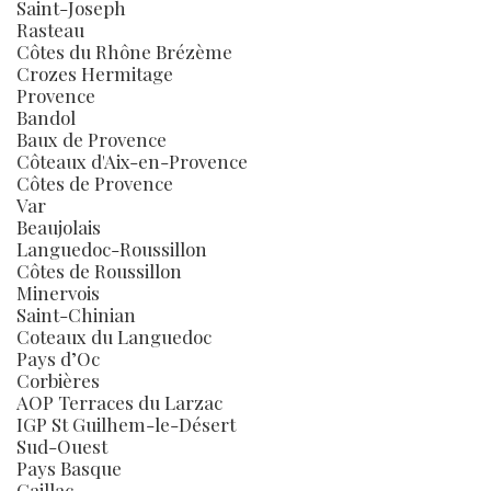
Saint-Joseph
Rasteau
Côtes du Rhône Brézème
Crozes Hermitage
Provence
Bandol
Baux de Provence
Côteaux d'Aix-en-Provence
Côtes de Provence
Var
Beaujolais
Languedoc-Roussillon
Côtes de Roussillon
Minervois
Saint-Chinian
Coteaux du Languedoc
Pays d’Oc
Corbières
AOP Terraces du Larzac
IGP St Guilhem-le-Désert
Sud-Ouest
Pays Basque
Gaillac