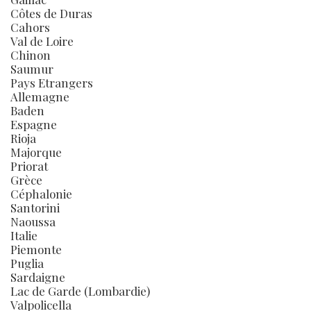
Côtes de Duras
Cahors
Val de Loire
Chinon
Saumur
Pays Etrangers
Allemagne
Baden
Espagne
Rioja
Majorque
Priorat
Grèce
Céphalonie
Santorini
Naoussa
Italie
Piemonte
Puglia
Sardaigne
Lac de Garde (Lombardie)
Valpolicella