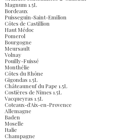
Magnum 1.5L
Bordeaux
Puisseguin-Saint-Emilion
Côtes de Castillion
Haut Médoc
Pomerol
Bourgogne
Meursault
Volnay
Pouilly-Fuissé
Monthélie
Côtes du Rhône
Gigondas 1.5L
Châteauneuf du Pape 1.5L
Costières de Nîmes 1.5L
Vacqueyras 1.5L
Coteaux-d'Aix-en-Provence
Allemagne
Baden
Moselle
Italie
Champagne