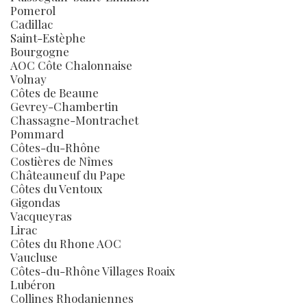
Pomerol
Cadillac
Saint-Estèphe
Bourgogne
AOC Côte Chalonnaise
Volnay
Côtes de Beaune
Gevrey-Chambertin
Chassagne-Montrachet
Pommard
Côtes-du-Rhône
Costières de Nîmes
Châteauneuf du Pape
Côtes du Ventoux
Gigondas
Vacqueyras
Lirac
Côtes du Rhone AOC
Vaucluse
Côtes-du-Rhône Villages Roaix
Lubéron
Collines Rhodaniennes