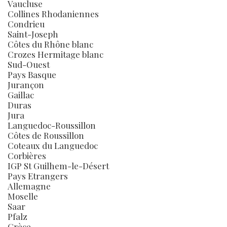
Vaucluse
Collines Rhodaniennes
Condrieu
Saint-Joseph
Côtes du Rhône blanc
Crozes Hermitage blanc
Sud-Ouest
Pays Basque
Jurançon
Gaillac
Duras
Jura
Languedoc-Roussillon
Côtes de Roussillon
Coteaux du Languedoc
Corbières
IGP St Guilhem-le-Désert
Pays Etrangers
Allemagne
Moselle
Saar
Pfalz
Grèce