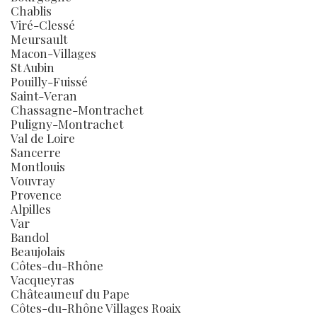
Chablis
Viré-Clessé
Meursault
Macon-Villages
St Aubin
Pouilly-Fuissé
Saint-Veran
Chassagne-Montrachet
Puligny-Montrachet
Val de Loire
Sancerre
Montlouis
Vouvray
Provence
Alpilles
Var
Bandol
Beaujolais
Côtes-du-Rhône
Vacqueyras
Châteauneuf du Pape
Côtes-du-Rhône Villages Roaix