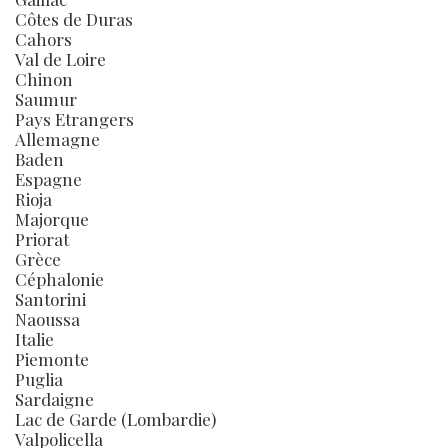
Côtes de Duras
Cahors
Val de Loire
Chinon
Saumur
Pays Etrangers
Allemagne
Baden
Espagne
Rioja
Majorque
Priorat
Grèce
Céphalonie
Santorini
Naoussa
Italie
Piemonte
Puglia
Sardaigne
Lac de Garde (Lombardie)
Valpolicella