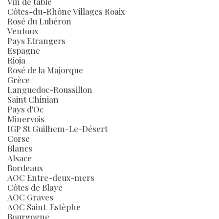
Vin de table
Côtes-du-Rhône Villages Roaix
Rosé du Lubéron
Ventoux
Pays Etrangers
Espagne
Rioja
Rosé de la Majorque
Grèce
Languedoc-Roussillon
Saint Chinian
Pays d'Oc
Minervois
IGP St Guilhem-Le-Désert
Corse
Blancs
Alsace
Bordeaux
AOC Entre-deux-mers
Côtes de Blaye
AOC Graves
AOC Saint-Estèphe
Bourgogne