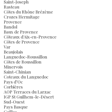
Saint-Joseph
Rasteau
Côtes du Rhône Brézème
Crozes Hermitage
Provence
Bandol
Baux de Provence
Côteaux d'Aix-en-Provence
Côtes de Provence
Var
Beaujolais
Languedoc-Roussillon
Côtes de Roussillon
Minervois
Saint-Chinian
Coteaux du Languedoc
Pays d’Oc
Corbières
AOP Terraces du Larzac
IGP St Guilhem-le-Désert
Sud-Ouest
Pays Basque
Gaillac