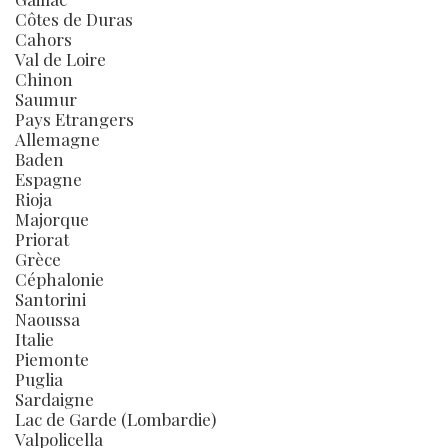
Côtes de Duras
Cahors
Val de Loire
Chinon
Saumur
Pays Etrangers
Allemagne
Baden
Espagne
Rioja
Majorque
Priorat
Grèce
Céphalonie
Santorini
Naoussa
Italie
Piemonte
Puglia
Sardaigne
Lac de Garde (Lombardie)
Valpolicella