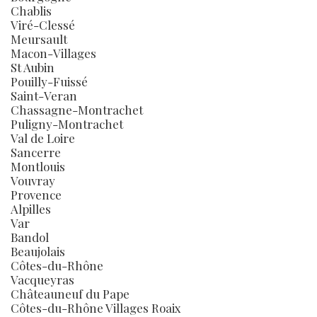
Chablis
Viré-Clessé
Meursault
Macon-Villages
St Aubin
Pouilly-Fuissé
Saint-Veran
Chassagne-Montrachet
Puligny-Montrachet
Val de Loire
Sancerre
Montlouis
Vouvray
Provence
Alpilles
Var
Bandol
Beaujolais
Côtes-du-Rhône
Vacqueyras
Châteauneuf du Pape
Côtes-du-Rhône Villages Roaix