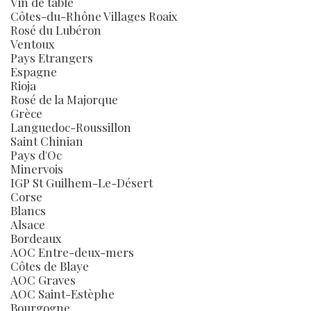
Vin de table
Côtes-du-Rhône Villages Roaix
Rosé du Lubéron
Ventoux
Pays Etrangers
Espagne
Rioja
Rosé de la Majorque
Grèce
Languedoc-Roussillon
Saint Chinian
Pays d'Oc
Minervois
IGP St Guilhem-Le-Désert
Corse
Blancs
Alsace
Bordeaux
AOC Entre-deux-mers
Côtes de Blaye
AOC Graves
AOC Saint-Estèphe
Bourgogne