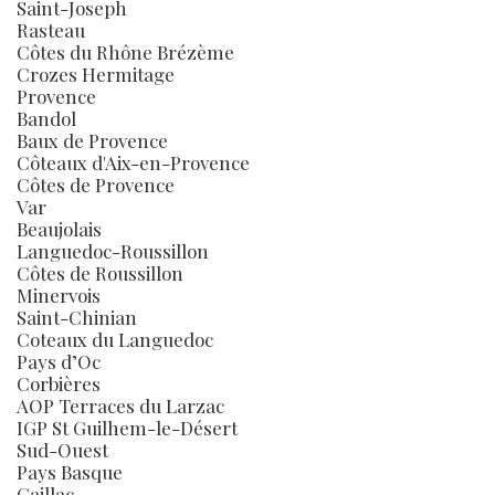
Saint-Joseph
Rasteau
Côtes du Rhône Brézème
Crozes Hermitage
Provence
Bandol
Baux de Provence
Côteaux d'Aix-en-Provence
Côtes de Provence
Var
Beaujolais
Languedoc-Roussillon
Côtes de Roussillon
Minervois
Saint-Chinian
Coteaux du Languedoc
Pays d’Oc
Corbières
AOP Terraces du Larzac
IGP St Guilhem-le-Désert
Sud-Ouest
Pays Basque
Gaillac