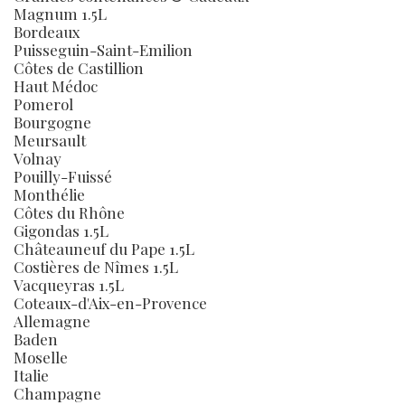
Magnum 1.5L
Bordeaux
Puisseguin-Saint-Emilion
Côtes de Castillion
Haut Médoc
Pomerol
Bourgogne
Meursault
Volnay
Pouilly-Fuissé
Monthélie
Côtes du Rhône
Gigondas 1.5L
Châteauneuf du Pape 1.5L
Costières de Nîmes 1.5L
Vacqueyras 1.5L
Coteaux-d'Aix-en-Provence
Allemagne
Baden
Moselle
Italie
Champagne