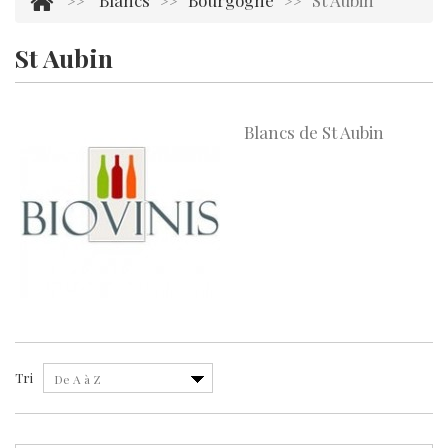
Blancs
Bourgogne
St Aubin
>>
>>
>>
St Aubin
Il y a 1 produit.
Blancs de St Aubin
Tri
De A à Z