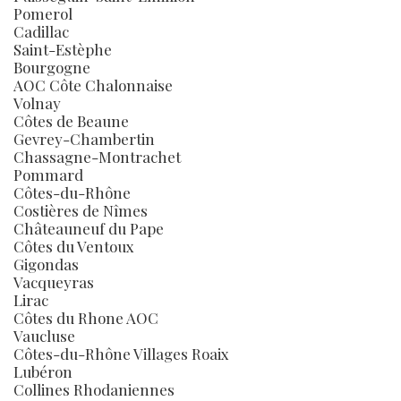
Pomerol
Cadillac
Saint-Estèphe
Bourgogne
AOC Côte Chalonnaise
Volnay
Côtes de Beaune
Gevrey-Chambertin
Chassagne-Montrachet
Pommard
Côtes-du-Rhône
Costières de Nîmes
Châteauneuf du Pape
Côtes du Ventoux
Gigondas
Vacqueyras
Lirac
Côtes du Rhone AOC
Vaucluse
Côtes-du-Rhône Villages Roaix
Lubéron
Collines Rhodaniennes