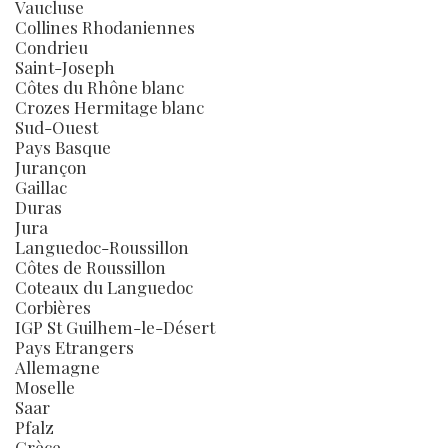
Vaucluse
Collines Rhodaniennes
Condrieu
Saint-Joseph
Côtes du Rhône blanc
Crozes Hermitage blanc
Sud-Ouest
Pays Basque
Jurançon
Gaillac
Duras
Jura
Languedoc-Roussillon
Côtes de Roussillon
Coteaux du Languedoc
Corbières
IGP St Guilhem-le-Désert
Pays Etrangers
Allemagne
Moselle
Saar
Pfalz
Grèce