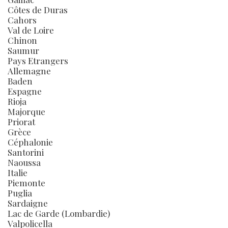
Côtes de Duras
Cahors
Val de Loire
Chinon
Saumur
Pays Etrangers
Allemagne
Baden
Espagne
Rioja
Majorque
Priorat
Grèce
Céphalonie
Santorini
Naoussa
Italie
Piemonte
Puglia
Sardaigne
Lac de Garde (Lombardie)
Valpolicella