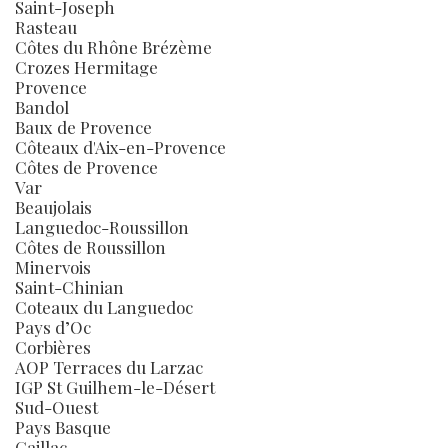
Saint-Joseph
Rasteau
Côtes du Rhône Brézème
Crozes Hermitage
Provence
Bandol
Baux de Provence
Côteaux d'Aix-en-Provence
Côtes de Provence
Var
Beaujolais
Languedoc-Roussillon
Côtes de Roussillon
Minervois
Saint-Chinian
Coteaux du Languedoc
Pays d’Oc
Corbières
AOP Terraces du Larzac
IGP St Guilhem-le-Désert
Sud-Ouest
Pays Basque
Gaillac