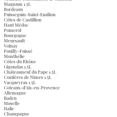
Magnum 1.5L
Bordeaux
Puisseguin-Saint-Emilion
Côtes de Castillion
Haut Médoc
Pomerol
Bourgogne
Meursault
Volnay
Pouilly-Fuissé
Monthélie
Côtes du Rhône
Gigondas 1.5L
Châteauneuf du Pape 1.5L
Costières de Nîmes 1.5L
Vacqueyras 1.5L
Coteaux-d'Aix-en-Provence
Allemagne
Baden
Moselle
Italie
Champagne