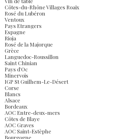
Vin de table
Côtes-du-Rhône Villages Roaix
Rosé du Lubéron
Ventoux
Pays Etrangers
Espagne
Rioja
Rosé de la Majorque
Grèce
Languedoc-Roussillon
Saint Chinian
Pays d'Oc
Minervois
IGP St Guilhem-Le-Désert
Corse
Blancs
Alsace
Bordeaux
AOC Entre-deux-mers
Côtes de Blaye
AOC Graves
AOC Saint-Estèphe
Bourgogne