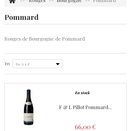
Rouges
Bourgogne
Pommard
>>
>>
>>
Pommard
Il y a 3 produits.
Rouges de Bourgogne de Pommard
Tri
De A à Z
En stock
F & L Pillot Pommard...
66,00 €