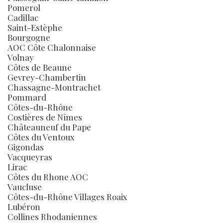
Pomerol
Cadillac
Saint-Estèphe
Bourgogne
AOC Côte Chalonnaise
Volnay
Côtes de Beaune
Gevrey-Chambertin
Chassagne-Montrachet
Pommard
Côtes-du-Rhône
Costières de Nîmes
Châteauneuf du Pape
Côtes du Ventoux
Gigondas
Vacqueyras
Lirac
Côtes du Rhone AOC
Vaucluse
Côtes-du-Rhône Villages Roaix
Lubéron
Collines Rhodaniennes