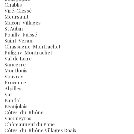
Chablis
Viré-Clessé
Meursault
Macon-Villages
St Aubin
Pouilly-Fuissé
Saint-Veran
Chassagne-Montrachet
Puligny-Montrachet
Val de Loire
Sancerre
Montlouis
Vouvray
Provence
Alpilles
Var
Bandol
Beaujolais
Côtes-du-Rhône
Vacqueyras
Châteauneuf du Pape
Côtes-du-Rhône Villages Roaix