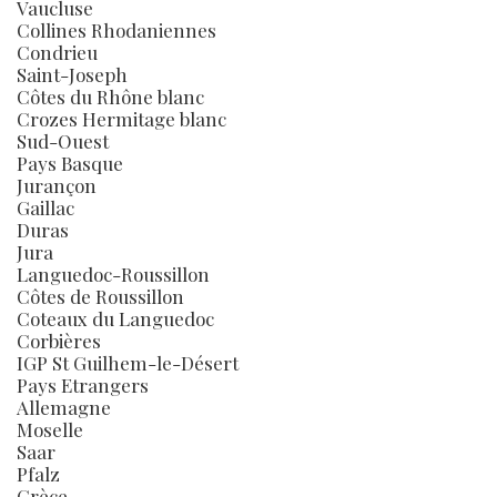
Vaucluse
Collines Rhodaniennes
Condrieu
Saint-Joseph
Côtes du Rhône blanc
Crozes Hermitage blanc
Sud-Ouest
Pays Basque
Jurançon
Gaillac
Duras
Jura
Languedoc-Roussillon
Côtes de Roussillon
Coteaux du Languedoc
Corbières
IGP St Guilhem-le-Désert
Pays Etrangers
Allemagne
Moselle
Saar
Pfalz
Grèce