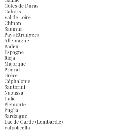
Côtes de Duras
Cahors
Val de Loire
Chinon
Saumur
Pays Etrangers
Allemagne
Baden
Espagne
Rioja
Majorque
Priorat
Grèce
Céphalonie
Santorini
Naoussa
Italie
Piemonte
Puglia
Sardaigne
Lac de Garde (Lombardie)
Valpolicella