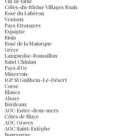
Vin de table
Côtes-du-Rhône Villages Roaix
Rosé du Lubéron
Ventoux
Pays Etrangers
Espagne
Rioja
Rosé de la Majorque
Grèce
Languedoc-Roussillon
Saint Chinian
Pays d'Oc
Minervois
IGP St Guilhem-Le-Désert
Corse
Blancs
Alsace
Bordeaux
AOC Entre-deux-mers
Côtes de Blaye
AOC Graves
AOC Saint-Estèphe
Bourgogne