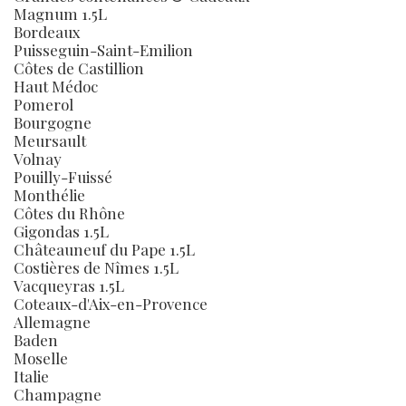
Magnum 1.5L
Bordeaux
Puisseguin-Saint-Emilion
Côtes de Castillion
Haut Médoc
Pomerol
Bourgogne
Meursault
Volnay
Pouilly-Fuissé
Monthélie
Côtes du Rhône
Gigondas 1.5L
Châteauneuf du Pape 1.5L
Costières de Nîmes 1.5L
Vacqueyras 1.5L
Coteaux-d'Aix-en-Provence
Allemagne
Baden
Moselle
Italie
Champagne