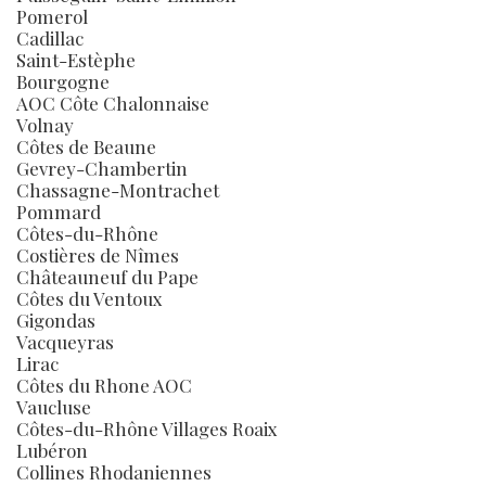
Pomerol
Cadillac
Saint-Estèphe
Bourgogne
AOC Côte Chalonnaise
Volnay
Côtes de Beaune
Gevrey-Chambertin
Chassagne-Montrachet
Pommard
Côtes-du-Rhône
Costières de Nîmes
Châteauneuf du Pape
Côtes du Ventoux
Gigondas
Vacqueyras
Lirac
Côtes du Rhone AOC
Vaucluse
Côtes-du-Rhône Villages Roaix
Lubéron
Collines Rhodaniennes