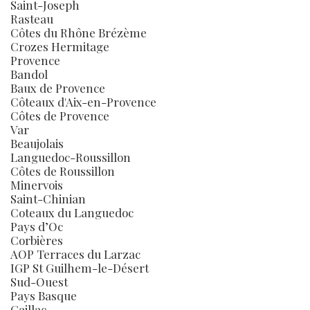
Saint-Joseph
Rasteau
Côtes du Rhône Brézème
Crozes Hermitage
Provence
Bandol
Baux de Provence
Côteaux d'Aix-en-Provence
Côtes de Provence
Var
Beaujolais
Languedoc-Roussillon
Côtes de Roussillon
Minervois
Saint-Chinian
Coteaux du Languedoc
Pays d’Oc
Corbières
AOP Terraces du Larzac
IGP St Guilhem-le-Désert
Sud-Ouest
Pays Basque
Gaillac