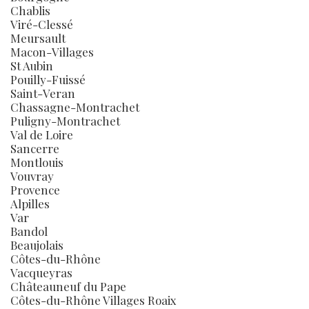
Chablis
Viré-Clessé
Meursault
Macon-Villages
St Aubin
Pouilly-Fuissé
Saint-Veran
Chassagne-Montrachet
Puligny-Montrachet
Val de Loire
Sancerre
Montlouis
Vouvray
Provence
Alpilles
Var
Bandol
Beaujolais
Côtes-du-Rhône
Vacqueyras
Châteauneuf du Pape
Côtes-du-Rhône Villages Roaix