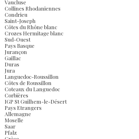
Vaucluse
Collines Rhodaniennes
Condrieu
Saint-Joseph
Côtes du Rhône blanc
Crozes Hermitage blanc
Sud-Ouest
Pays Basque
Jurançon
Gaillac
Duras
Jura
Languedoc-Roussillon
Côtes de Roussillon
Coteaux du Languedoc
Corbières
IGP St Guilhem-le-Désert
Pays Etrangers
Allemagne
Moselle
Saar
Pfalz
Grèce