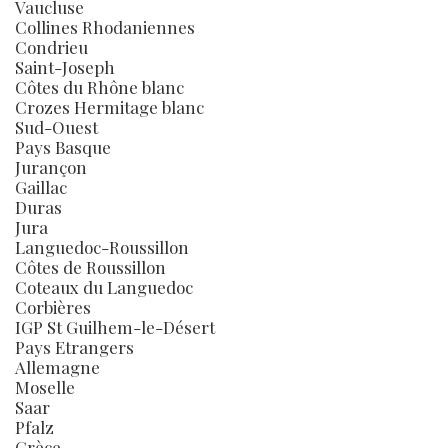
Vaucluse
Collines Rhodaniennes
Condrieu
Saint-Joseph
Côtes du Rhône blanc
Crozes Hermitage blanc
Sud-Ouest
Pays Basque
Jurançon
Gaillac
Duras
Jura
Languedoc-Roussillon
Côtes de Roussillon
Coteaux du Languedoc
Corbières
IGP St Guilhem-le-Désert
Pays Etrangers
Allemagne
Moselle
Saar
Pfalz
Grèce