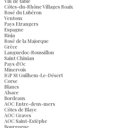
Vin de table
Côtes-du-Rhône Villages Roaix
Rosé du Lubéron
Ventoux
Pays Etrangers
Espagne
Rioja
Rosé de la Majorque
Grèce
Languedoc-Roussillon
Saint Chinian
Pays d'Oc
Minervois
IGP St Guilhem-Le-Désert
Corse
Blancs
Alsace
Bordeaux
AOC Entre-deux-mers
Côtes de Blaye
AOC Graves
AOC Saint-Estèphe
Bourgogne