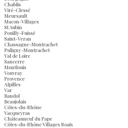
Chablis
Viré-Clessé
Meursault
Macon-Villages
St Aubin
Pouilly-Fuissé
Saint-Veran
Chassagne-Montrachet
Puligny-Montrachet
Val de Loire
Sancerre
Montlouis
Vouvray
Provence
Alpilles
Var
Bandol
Beaujolais
Côtes-du-Rhône
Vacqueyras
Châteauneuf du Pape
Côtes-du-Rhône Villages Roaix