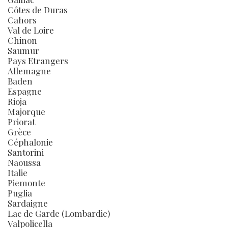
Côtes de Duras
Cahors
Val de Loire
Chinon
Saumur
Pays Etrangers
Allemagne
Baden
Espagne
Rioja
Majorque
Priorat
Grèce
Céphalonie
Santorini
Naoussa
Italie
Piemonte
Puglia
Sardaigne
Lac de Garde (Lombardie)
Valpolicella