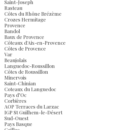
Saint-Joseph
Rasteau
Côtes du Rhône Brézème
Crozes Hermitage
Provence
Bandol
Baux de Provence
Côteaux d'Aix-en-Provence
Côtes de Provence
Var
Beaujolais
Languedoc-Roussillon
Côtes de Roussillon
Minervois
Saint-Chinian
Coteaux du Languedoc
Pays d’Oc
Corbières
AOP Terraces du Larzac
IGP St Guilhem-le-Désert
Sud-Ouest
Pays Basque
Gaillac