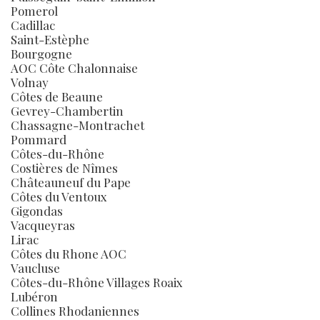
Pomerol
Cadillac
Saint-Estèphe
Bourgogne
AOC Côte Chalonnaise
Volnay
Côtes de Beaune
Gevrey-Chambertin
Chassagne-Montrachet
Pommard
Côtes-du-Rhône
Costières de Nîmes
Châteauneuf du Pape
Côtes du Ventoux
Gigondas
Vacqueyras
Lirac
Côtes du Rhone AOC
Vaucluse
Côtes-du-Rhône Villages Roaix
Lubéron
Collines Rhodaniennes