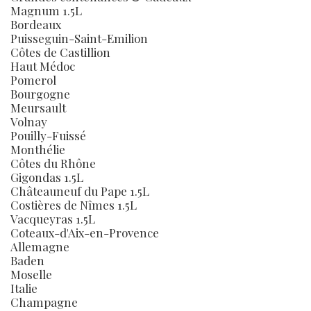
Magnum 1.5L
Bordeaux
Puisseguin-Saint-Emilion
Côtes de Castillion
Haut Médoc
Pomerol
Bourgogne
Meursault
Volnay
Pouilly-Fuissé
Monthélie
Côtes du Rhône
Gigondas 1.5L
Châteauneuf du Pape 1.5L
Costières de Nîmes 1.5L
Vacqueyras 1.5L
Coteaux-d'Aix-en-Provence
Allemagne
Baden
Moselle
Italie
Champagne