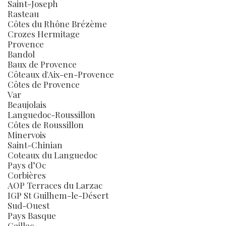
Saint-Joseph
Rasteau
Côtes du Rhône Brézème
Crozes Hermitage
Provence
Bandol
Baux de Provence
Côteaux d'Aix-en-Provence
Côtes de Provence
Var
Beaujolais
Languedoc-Roussillon
Côtes de Roussillon
Minervois
Saint-Chinian
Coteaux du Languedoc
Pays d’Oc
Corbières
AOP Terraces du Larzac
IGP St Guilhem-le-Désert
Sud-Ouest
Pays Basque
Gaillac