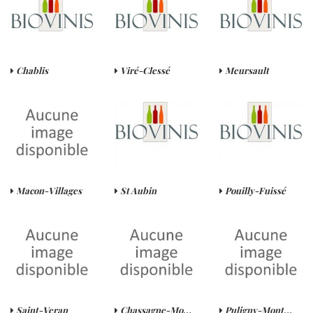
Chablis
Viré-Clessé
Meursault
Macon-Villages
St Aubin
Pouilly-Fuissé
Saint-Veran
Chassagne-Mo...
Puligny-Mont...