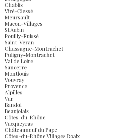
Chablis
Viré-Clessé
Meursault
Macon-Villages
St Aubin
Pouilly-Fuissé
Saint-Veran
Chassagne-Montrachet
Puligny-Montrachet
Val de Loire
Sancerre
Montlouis
Vouvray
Provence
Alpilles
Var
Bandol
Beaujolais
Côtes-du-Rhône
Vacqueyras
Châteauneuf du Pape
Côtes-du-Rhône Villages Roaix