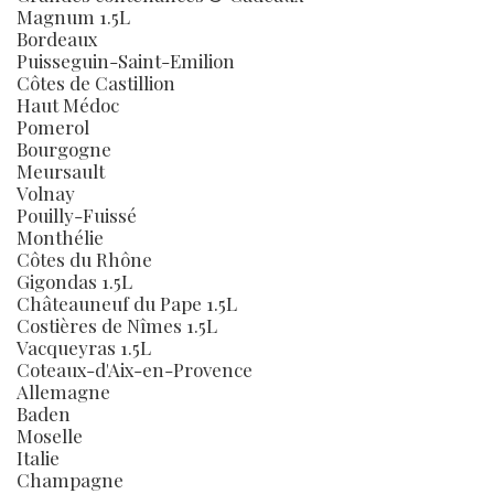
Magnum 1.5L
Bordeaux
Puisseguin-Saint-Emilion
Côtes de Castillion
Haut Médoc
Pomerol
Bourgogne
Meursault
Volnay
Pouilly-Fuissé
Monthélie
Côtes du Rhône
Gigondas 1.5L
Châteauneuf du Pape 1.5L
Costières de Nîmes 1.5L
Vacqueyras 1.5L
Coteaux-d'Aix-en-Provence
Allemagne
Baden
Moselle
Italie
Champagne