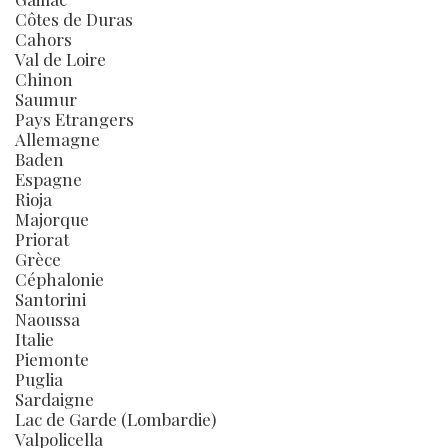
Côtes de Duras
Cahors
Val de Loire
Chinon
Saumur
Pays Etrangers
Allemagne
Baden
Espagne
Rioja
Majorque
Priorat
Grèce
Céphalonie
Santorini
Naoussa
Italie
Piemonte
Puglia
Sardaigne
Lac de Garde (Lombardie)
Valpolicella