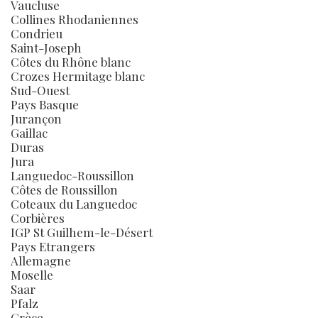
Vaucluse
Collines Rhodaniennes
Condrieu
Saint-Joseph
Côtes du Rhône blanc
Crozes Hermitage blanc
Sud-Ouest
Pays Basque
Jurançon
Gaillac
Duras
Jura
Languedoc-Roussillon
Côtes de Roussillon
Coteaux du Languedoc
Corbières
IGP St Guilhem-le-Désert
Pays Etrangers
Allemagne
Moselle
Saar
Pfalz
Grèce