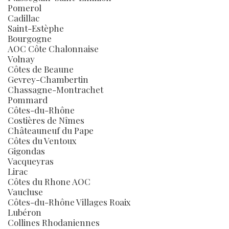
Pomerol
Cadillac
Saint-Estèphe
Bourgogne
AOC Côte Chalonnaise
Volnay
Côtes de Beaune
Gevrey-Chambertin
Chassagne-Montrachet
Pommard
Côtes-du-Rhône
Costières de Nîmes
Châteauneuf du Pape
Côtes du Ventoux
Gigondas
Vacqueyras
Lirac
Côtes du Rhone AOC
Vaucluse
Côtes-du-Rhône Villages Roaix
Lubéron
Collines Rhodaniennes