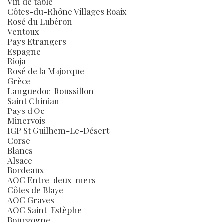
Vin de table
Côtes-du-Rhône Villages Roaix
Rosé du Lubéron
Ventoux
Pays Etrangers
Espagne
Rioja
Rosé de la Majorque
Grèce
Languedoc-Roussillon
Saint Chinian
Pays d'Oc
Minervois
IGP St Guilhem-Le-Désert
Corse
Blancs
Alsace
Bordeaux
AOC Entre-deux-mers
Côtes de Blaye
AOC Graves
AOC Saint-Estèphe
Bourgogne