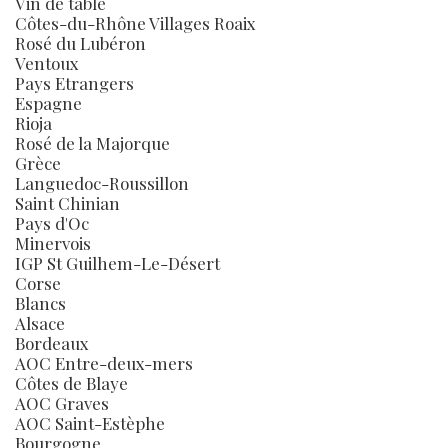
Vin de table
Côtes-du-Rhône Villages Roaix
Rosé du Lubéron
Ventoux
Pays Etrangers
Espagne
Rioja
Rosé de la Majorque
Grèce
Languedoc-Roussillon
Saint Chinian
Pays d'Oc
Minervois
IGP St Guilhem-Le-Désert
Corse
Blancs
Alsace
Bordeaux
AOC Entre-deux-mers
Côtes de Blaye
AOC Graves
AOC Saint-Estèphe
Bourgogne