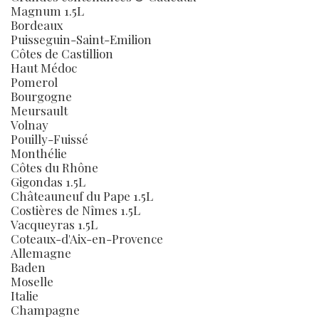
Magnum 1.5L
Bordeaux
Puisseguin-Saint-Emilion
Côtes de Castillion
Haut Médoc
Pomerol
Bourgogne
Meursault
Volnay
Pouilly-Fuissé
Monthélie
Côtes du Rhône
Gigondas 1.5L
Châteauneuf du Pape 1.5L
Costières de Nîmes 1.5L
Vacqueyras 1.5L
Coteaux-d'Aix-en-Provence
Allemagne
Baden
Moselle
Italie
Champagne