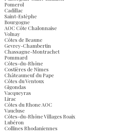
Pomerol
Cadillac
Saint-Estèphe
Bourgogne
AOC Côte Chalonnaise
Volnay
Côtes de Beaune
Gevrey-Chambertin
Chassagne-Montrachet
Pommard
Côtes-du-Rhône
Costières de Nîmes
Châteauneuf du Pape
Côtes du Ventoux
Gigondas
Vacqueyras
Lirac
Côtes du Rhone AOC
Vaucluse
Côtes-du-Rhône Villages Roaix
Lubéron
Collines Rhodaniennes