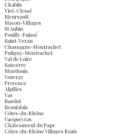
Chablis
Viré-Clessé
Meursault
Macon-Villages
St Aubin
Pouilly-Fuissé
Saint-Veran
Chassagne-Montrachet
Puligny-Montrachet
Val de Loire
Sancerre
Montlouis
Vouvray
Provence
Alpilles
Var
Bandol
Beaujolais
Côtes-du-Rhône
Vacqueyras
Châteauneuf du Pape
Côtes-du-Rhône Villages Roaix