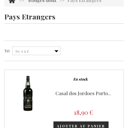
Rouges doux
Pays Etrangers
>>
>>
Pays Etrangers
Il y a 3 produits.
Tri
De A à Z
En stock
Casal dos Jordoes Porto...
18,90 €
AJOUTER AU PANIER