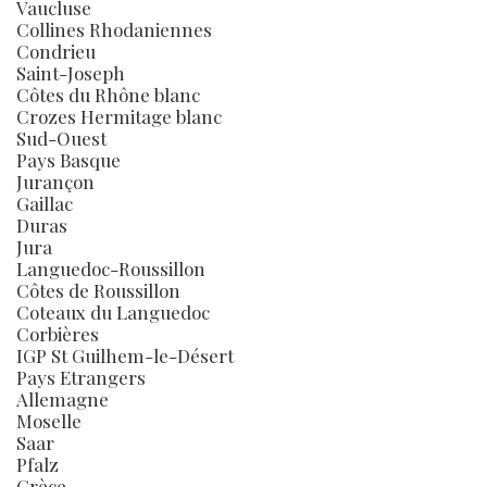
Vaucluse
Collines Rhodaniennes
Condrieu
Saint-Joseph
Côtes du Rhône blanc
Crozes Hermitage blanc
Sud-Ouest
Pays Basque
Jurançon
Gaillac
Duras
Jura
Languedoc-Roussillon
Côtes de Roussillon
Coteaux du Languedoc
Corbières
IGP St Guilhem-le-Désert
Pays Etrangers
Allemagne
Moselle
Saar
Pfalz
Grèce