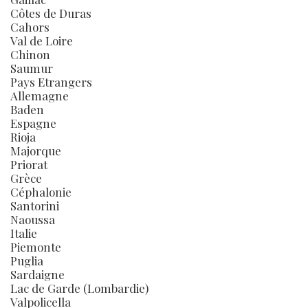
Côtes de Duras
Cahors
Val de Loire
Chinon
Saumur
Pays Etrangers
Allemagne
Baden
Espagne
Rioja
Majorque
Priorat
Grèce
Céphalonie
Santorini
Naoussa
Italie
Piemonte
Puglia
Sardaigne
Lac de Garde (Lombardie)
Valpolicella