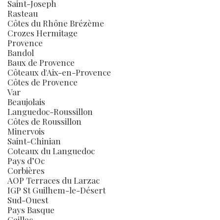
Saint-Joseph
Rasteau
Côtes du Rhône Brézème
Crozes Hermitage
Provence
Bandol
Baux de Provence
Côteaux d'Aix-en-Provence
Côtes de Provence
Var
Beaujolais
Languedoc-Roussillon
Côtes de Roussillon
Minervois
Saint-Chinian
Coteaux du Languedoc
Pays d’Oc
Corbières
AOP Terraces du Larzac
IGP St Guilhem-le-Désert
Sud-Ouest
Pays Basque
Gaillac