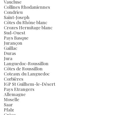
Vaucluse
Collines Rhodaniennes
Condrieu
Saint-Joseph
Côtes du Rhône blanc
Crozes Hermitage blanc
Sud-Ouest
Pays Basque
Jurançon
Gaillac
Duras
Jura
Languedoc-Roussillon
Côtes de Roussillon
Coteaux du Languedoc
Corbières
IGP St Guilhem-le-Désert
Pays Etrangers
Allemagne
Moselle
Saar
Pfalz
Grèce