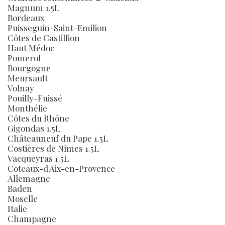
Magnum 1.5L
Bordeaux
Puisseguin-Saint-Emilion
Côtes de Castillion
Haut Médoc
Pomerol
Bourgogne
Meursault
Volnay
Pouilly-Fuissé
Monthélie
Côtes du Rhône
Gigondas 1.5L
Châteauneuf du Pape 1.5L
Costières de Nîmes 1.5L
Vacqueyras 1.5L
Coteaux-d'Aix-en-Provence
Allemagne
Baden
Moselle
Italie
Champagne