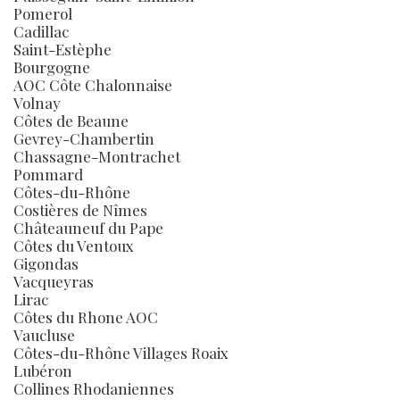
Pomerol
Cadillac
Saint-Estèphe
Bourgogne
AOC Côte Chalonnaise
Volnay
Côtes de Beaune
Gevrey-Chambertin
Chassagne-Montrachet
Pommard
Côtes-du-Rhône
Costières de Nîmes
Châteauneuf du Pape
Côtes du Ventoux
Gigondas
Vacqueyras
Lirac
Côtes du Rhone AOC
Vaucluse
Côtes-du-Rhône Villages Roaix
Lubéron
Collines Rhodaniennes