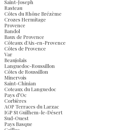
Saint-Joseph
Rasteau
Côtes du Rhône Brézème
Crozes Hermitage
Provence
Bandol
Baux de Provence
Côteaux d'Aix-en-Provence
Côtes de Provence
Var
Beaujolais
Languedoc-Roussillon
Côtes de Roussillon
Minervois
Saint-Chinian
Coteaux du Languedoc
Pays d’Oc
Corbières
AOP Terraces du Larzac
IGP St Guilhem-le-Désert
Sud-Ouest
Pays Basque
Gaillac