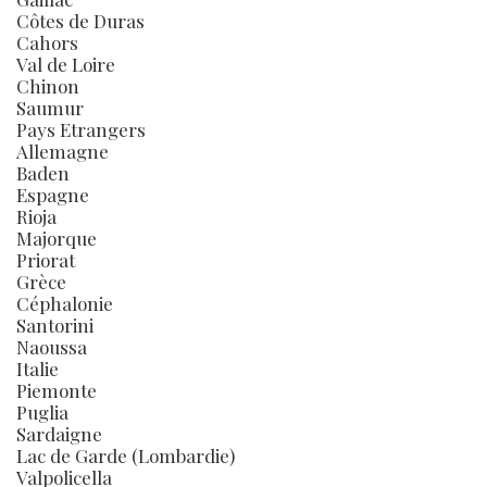
Côtes de Duras
Cahors
Val de Loire
Chinon
Saumur
Pays Etrangers
Allemagne
Baden
Espagne
Rioja
Majorque
Priorat
Grèce
Céphalonie
Santorini
Naoussa
Italie
Piemonte
Puglia
Sardaigne
Lac de Garde (Lombardie)
Valpolicella