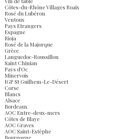
Vin de table
Côtes-du-Rhône Villages Roaix
Rosé du Lubéron
Ventoux
Pays Etrangers
Espagne
Rioja
Rosé de la Majorque
Grèce
Languedoc-Roussillon
Saint Chinian
Pays d'Oc
Minervois
IGP St Guilhem-Le-Désert
Corse
Blancs
Alsace
Bordeaux
AOC Entre-deux-mers
Côtes de Blaye
AOC Graves
AOC Saint-Estèphe
Bourgogne