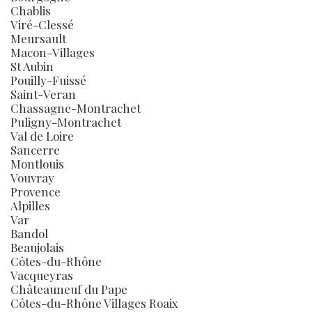
Chablis
Viré-Clessé
Meursault
Macon-Villages
St Aubin
Pouilly-Fuissé
Saint-Veran
Chassagne-Montrachet
Puligny-Montrachet
Val de Loire
Sancerre
Montlouis
Vouvray
Provence
Alpilles
Var
Bandol
Beaujolais
Côtes-du-Rhône
Vacqueyras
Châteauneuf du Pape
Côtes-du-Rhône Villages Roaix