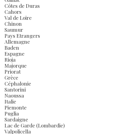
Côtes de Duras
Cahors
Val de Loire
Chinon
Saumur
Pays Etrangers
Allemagne
Baden
Espagne
Rioja
Majorque
Priorat
Grèce
Céphalonie
Santorini
Naoussa
Italie
Piemonte
Puglia
Sardaigne
Lac de Garde (Lombardie)
Valpolicella