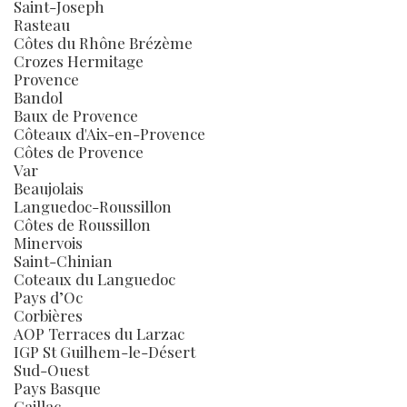
Saint-Joseph
Rasteau
Côtes du Rhône Brézème
Crozes Hermitage
Provence
Bandol
Baux de Provence
Côteaux d'Aix-en-Provence
Côtes de Provence
Var
Beaujolais
Languedoc-Roussillon
Côtes de Roussillon
Minervois
Saint-Chinian
Coteaux du Languedoc
Pays d’Oc
Corbières
AOP Terraces du Larzac
IGP St Guilhem-le-Désert
Sud-Ouest
Pays Basque
Gaillac