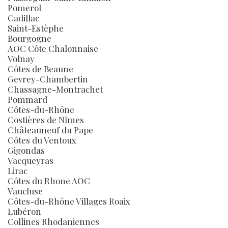
Pomerol
Cadillac
Saint-Estèphe
Bourgogne
AOC Côte Chalonnaise
Volnay
Côtes de Beaune
Gevrey-Chambertin
Chassagne-Montrachet
Pommard
Côtes-du-Rhône
Costières de Nîmes
Châteauneuf du Pape
Côtes du Ventoux
Gigondas
Vacqueyras
Lirac
Côtes du Rhone AOC
Vaucluse
Côtes-du-Rhône Villages Roaix
Lubéron
Collines Rhodaniennes