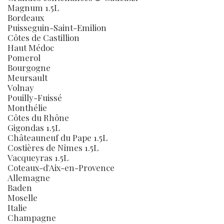
Magnum 1.5L
Bordeaux
Puisseguin-Saint-Emilion
Côtes de Castillion
Haut Médoc
Pomerol
Bourgogne
Meursault
Volnay
Pouilly-Fuissé
Monthélie
Côtes du Rhône
Gigondas 1.5L
Châteauneuf du Pape 1.5L
Costières de Nîmes 1.5L
Vacqueyras 1.5L
Coteaux-d'Aix-en-Provence
Allemagne
Baden
Moselle
Italie
Champagne