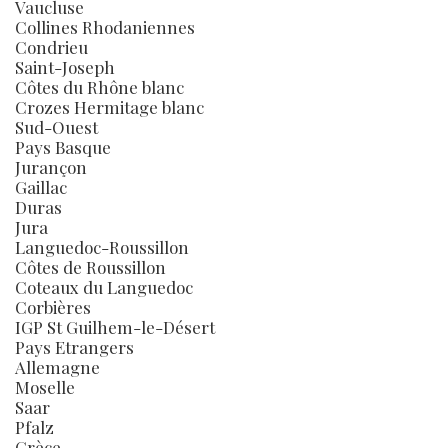
Vaucluse
Collines Rhodaniennes
Condrieu
Saint-Joseph
Côtes du Rhône blanc
Crozes Hermitage blanc
Sud-Ouest
Pays Basque
Jurançon
Gaillac
Duras
Jura
Languedoc-Roussillon
Côtes de Roussillon
Coteaux du Languedoc
Corbières
IGP St Guilhem-le-Désert
Pays Etrangers
Allemagne
Moselle
Saar
Pfalz
Grèce