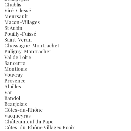
Chablis
Viré-Clessé
Meursault
Macon-Villages
St Aubin
Pouilly-Fuissé
Saint-Veran
Chassagne-Montrachet
Puligny-Montrachet
Val de Loire
Sancerre
Montlouis
Vouvray
Provence
Alpilles
Var
Bandol
Beaujolais
Côtes-du-Rhône
Vacqueyras
Châteauneuf du Pape
Côtes-du-Rhône Villages Roaix