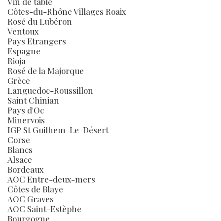
Vin de table
Côtes-du-Rhône Villages Roaix
Rosé du Lubéron
Ventoux
Pays Etrangers
Espagne
Rioja
Rosé de la Majorque
Grèce
Languedoc-Roussillon
Saint Chinian
Pays d'Oc
Minervois
IGP St Guilhem-Le-Désert
Corse
Blancs
Alsace
Bordeaux
AOC Entre-deux-mers
Côtes de Blaye
AOC Graves
AOC Saint-Estèphe
Bourgogne