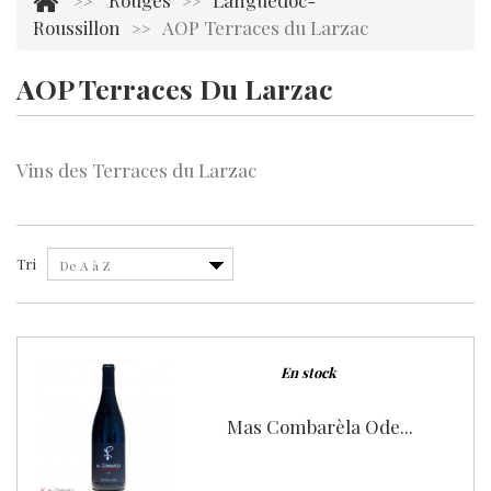
Rouges
Languedoc-
>>
>>
Roussillon
AOP Terraces du Larzac
>>
AOP Terraces Du Larzac
Il y a 1 produit.
Vins des Terraces du Larzac
Tri
De A à Z
En stock
Mas Combarèla Ode...