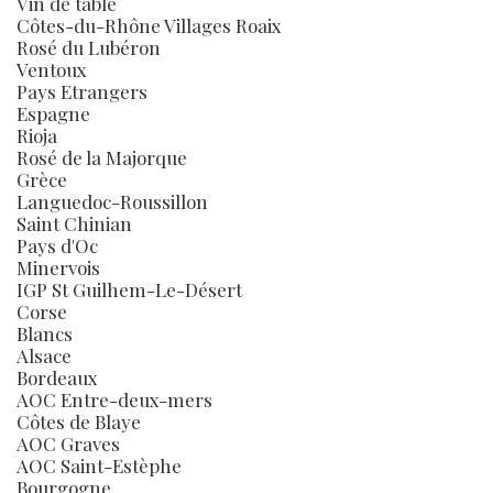
Vin de table
Côtes-du-Rhône Villages Roaix
Rosé du Lubéron
Ventoux
Pays Etrangers
Espagne
Rioja
Rosé de la Majorque
Grèce
Languedoc-Roussillon
Saint Chinian
Pays d'Oc
Minervois
IGP St Guilhem-Le-Désert
Corse
Blancs
Alsace
Bordeaux
AOC Entre-deux-mers
Côtes de Blaye
AOC Graves
AOC Saint-Estèphe
Bourgogne