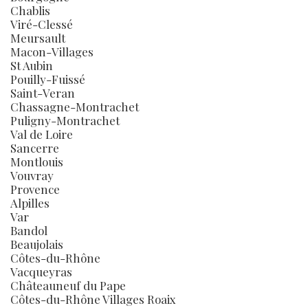
Chablis
Viré-Clessé
Meursault
Macon-Villages
St Aubin
Pouilly-Fuissé
Saint-Veran
Chassagne-Montrachet
Puligny-Montrachet
Val de Loire
Sancerre
Montlouis
Vouvray
Provence
Alpilles
Var
Bandol
Beaujolais
Côtes-du-Rhône
Vacqueyras
Châteauneuf du Pape
Côtes-du-Rhône Villages Roaix