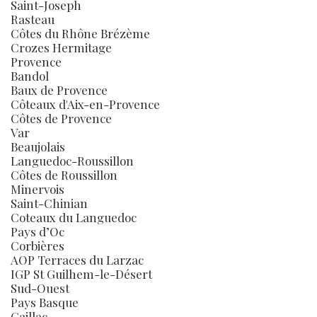
Saint-Joseph
Rasteau
Côtes du Rhône Brézème
Crozes Hermitage
Provence
Bandol
Baux de Provence
Côteaux d'Aix-en-Provence
Côtes de Provence
Var
Beaujolais
Languedoc-Roussillon
Côtes de Roussillon
Minervois
Saint-Chinian
Coteaux du Languedoc
Pays d’Oc
Corbières
AOP Terraces du Larzac
IGP St Guilhem-le-Désert
Sud-Ouest
Pays Basque
Gaillac