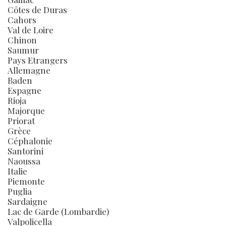
Côtes de Duras
Cahors
Val de Loire
Chinon
Saumur
Pays Etrangers
Allemagne
Baden
Espagne
Rioja
Majorque
Priorat
Grèce
Céphalonie
Santorini
Naoussa
Italie
Piemonte
Puglia
Sardaigne
Lac de Garde (Lombardie)
Valpolicella