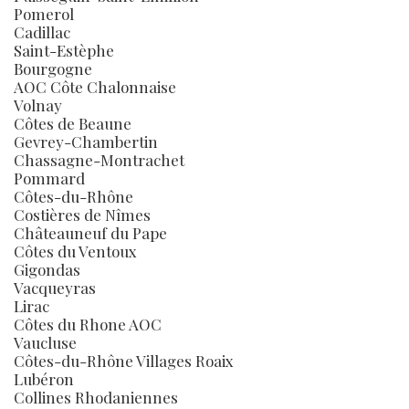
Pomerol
Cadillac
Saint-Estèphe
Bourgogne
AOC Côte Chalonnaise
Volnay
Côtes de Beaune
Gevrey-Chambertin
Chassagne-Montrachet
Pommard
Côtes-du-Rhône
Costières de Nîmes
Châteauneuf du Pape
Côtes du Ventoux
Gigondas
Vacqueyras
Lirac
Côtes du Rhone AOC
Vaucluse
Côtes-du-Rhône Villages Roaix
Lubéron
Collines Rhodaniennes