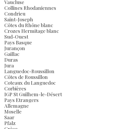
Vaucluse
Collines Rhodaniennes
Condrieu
Saint-Joseph
Côtes du Rhône blanc
Crozes Hermitage blanc
Sud-Ouest
Pays Basque
Jurançon
Gaillac
Duras
Jura
Languedoc-Roussillon
Côtes de Roussillon
Coteaux du Languedoc
Corbières
IGP St Guilhem-le-Désert
Pays Etrangers
Allemagne
Moselle
Saar
Pfalz
Grèce