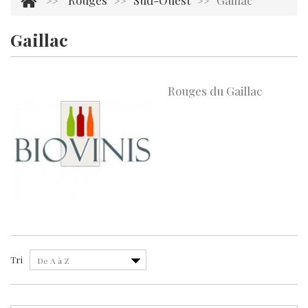
Rouges
Sud-Ouest
Gaillac
>>
>>
>>
Gaillac
Il y a 1 produit.
Rouges du Gaillac
Tri
De A à Z