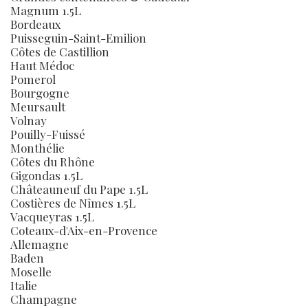
Magnum 1.5L
Bordeaux
Puisseguin-Saint-Emilion
Côtes de Castillion
Haut Médoc
Pomerol
Bourgogne
Meursault
Volnay
Pouilly-Fuissé
Monthélie
Côtes du Rhône
Gigondas 1.5L
Châteauneuf du Pape 1.5L
Costières de Nîmes 1.5L
Vacqueyras 1.5L
Coteaux-d'Aix-en-Provence
Allemagne
Baden
Moselle
Italie
Champagne