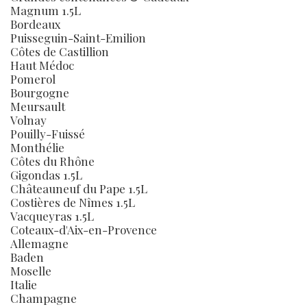
Magnum 1.5L
Bordeaux
Puisseguin-Saint-Emilion
Côtes de Castillion
Haut Médoc
Pomerol
Bourgogne
Meursault
Volnay
Pouilly-Fuissé
Monthélie
Côtes du Rhône
Gigondas 1.5L
Châteauneuf du Pape 1.5L
Costières de Nîmes 1.5L
Vacqueyras 1.5L
Coteaux-d'Aix-en-Provence
Allemagne
Baden
Moselle
Italie
Champagne