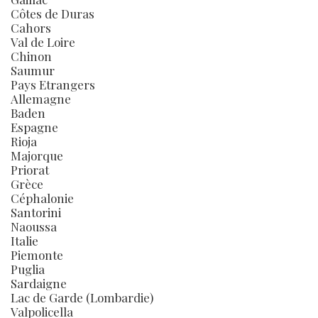
Côtes de Duras
Cahors
Val de Loire
Chinon
Saumur
Pays Etrangers
Allemagne
Baden
Espagne
Rioja
Majorque
Priorat
Grèce
Céphalonie
Santorini
Naoussa
Italie
Piemonte
Puglia
Sardaigne
Lac de Garde (Lombardie)
Valpolicella