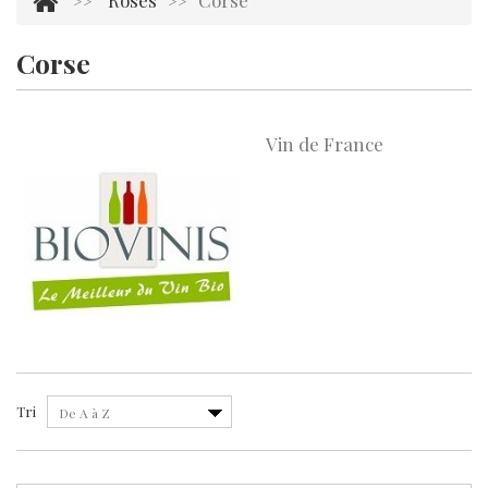
Rosés
Corse
>>
>>
Corse
Il y a 1 produit.
Vin de France
Tri
De A à Z