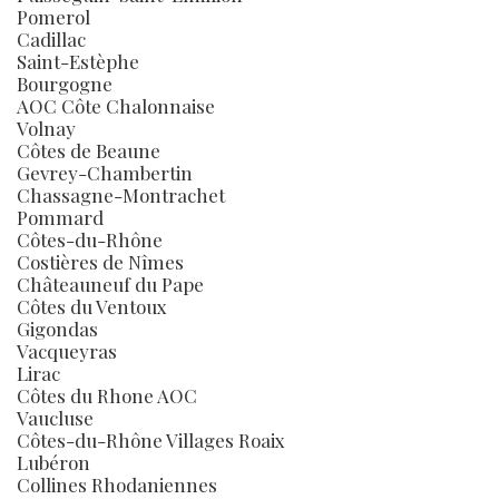
Pomerol
Cadillac
Saint-Estèphe
Bourgogne
AOC Côte Chalonnaise
Volnay
Côtes de Beaune
Gevrey-Chambertin
Chassagne-Montrachet
Pommard
Côtes-du-Rhône
Costières de Nîmes
Châteauneuf du Pape
Côtes du Ventoux
Gigondas
Vacqueyras
Lirac
Côtes du Rhone AOC
Vaucluse
Côtes-du-Rhône Villages Roaix
Lubéron
Collines Rhodaniennes