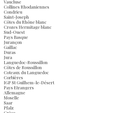
Vaucluse
Collines Rhodaniennes
Condrieu
Saint-Joseph
Côtes du Rhône blanc
Crozes Hermitage blanc
Sud-Ouest
Pays Basque
Jurançon
Gaillac
Duras
Jura
Languedoc-Roussillon
Côtes de Roussillon
Coteaux du Languedoc
Corbières
IGP St Guilhem-le-Désert
Pays Etrangers
Allemagne
Moselle
Saar
Pfalz
Grèce