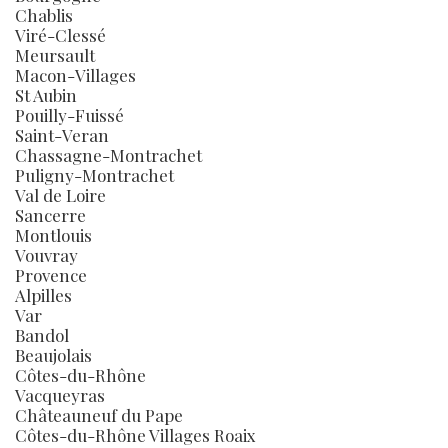
Chablis
Viré-Clessé
Meursault
Macon-Villages
St Aubin
Pouilly-Fuissé
Saint-Veran
Chassagne-Montrachet
Puligny-Montrachet
Val de Loire
Sancerre
Montlouis
Vouvray
Provence
Alpilles
Var
Bandol
Beaujolais
Côtes-du-Rhône
Vacqueyras
Châteauneuf du Pape
Côtes-du-Rhône Villages Roaix