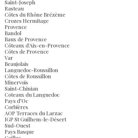
Saint-Joseph
Rasteau
Côtes du Rhône Brézème
Crozes Hermitage
Provence
Bandol
Baux de Provence
Côteaux d'Aix-en-Provence
Côtes de Provence
Var
Beaujolais
Languedoc-Roussillon
Côtes de Roussillon
Minervois
Saint-Chinian
Coteaux du Languedoc
Pays d’Oc
Corbières
AOP Terraces du Larzac
IGP St Guilhem-le-Désert
Sud-Ouest
Pays Basque
Gaillac