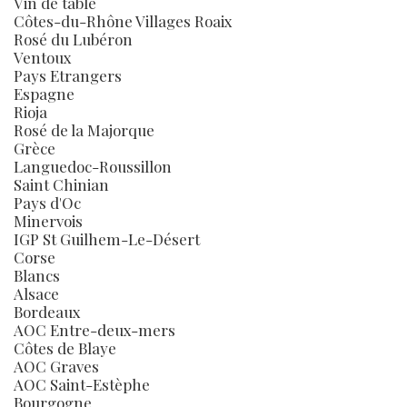
Vin de table
Côtes-du-Rhône Villages Roaix
Rosé du Lubéron
Ventoux
Pays Etrangers
Espagne
Rioja
Rosé de la Majorque
Grèce
Languedoc-Roussillon
Saint Chinian
Pays d'Oc
Minervois
IGP St Guilhem-Le-Désert
Corse
Blancs
Alsace
Bordeaux
AOC Entre-deux-mers
Côtes de Blaye
AOC Graves
AOC Saint-Estèphe
Bourgogne