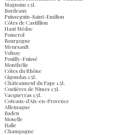
Magnum 1.5L
Bordeaux
Puisseguin-Saint-Emilion
Côtes de Castillion
Haut Médoc
Pomerol
Bourgogne
Meursault
Volnay
Pouilly-Fuissé
Monthélie
Côtes du Rhône
Gigondas 1.5L
Châteauneuf du Pape 1.5L
Costières de Nîmes 1.5L
Vacqueyras 1.5L
Coteaux-d'Aix-en-Provence
Allemagne
Baden
Moselle
Italie
Champagne