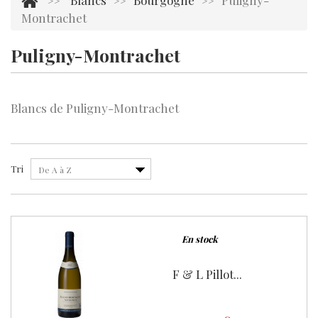
Blancs
Bourgogne
Puligny-
>>
>>
>>
Montrachet
Puligny-Montrachet
Il y a 1 produit.
Blancs de Puligny-Montrachet
Tri
De A à Z
En stock
F & L Pillot...