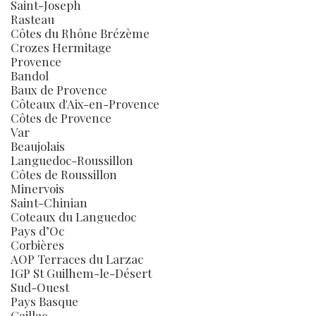
Saint-Joseph
Rasteau
Côtes du Rhône Brézème
Crozes Hermitage
Provence
Bandol
Baux de Provence
Côteaux d'Aix-en-Provence
Côtes de Provence
Var
Beaujolais
Languedoc-Roussillon
Côtes de Roussillon
Minervois
Saint-Chinian
Coteaux du Languedoc
Pays d’Oc
Corbières
AOP Terraces du Larzac
IGP St Guilhem-le-Désert
Sud-Ouest
Pays Basque
Gaillac