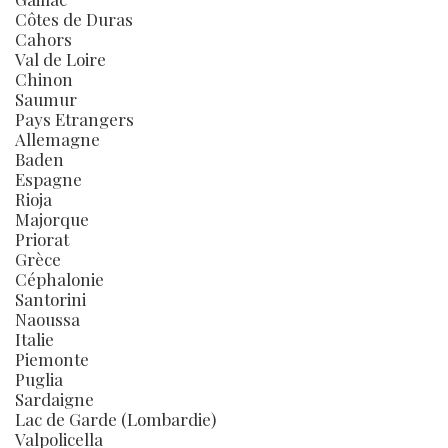
Côtes de Duras
Cahors
Val de Loire
Chinon
Saumur
Pays Etrangers
Allemagne
Baden
Espagne
Rioja
Majorque
Priorat
Grèce
Céphalonie
Santorini
Naoussa
Italie
Piemonte
Puglia
Sardaigne
Lac de Garde (Lombardie)
Valpolicella