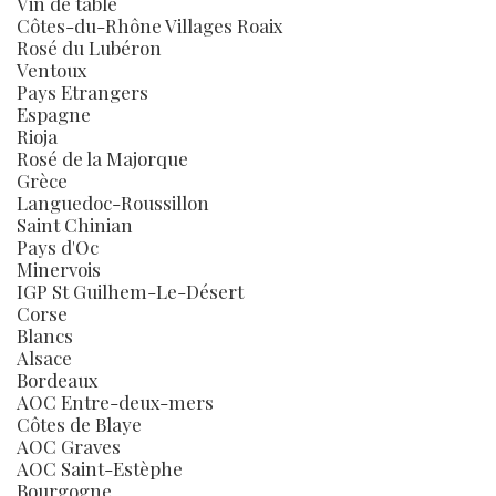
Vin de table
Côtes-du-Rhône Villages Roaix
Rosé du Lubéron
Ventoux
Pays Etrangers
Espagne
Rioja
Rosé de la Majorque
Grèce
Languedoc-Roussillon
Saint Chinian
Pays d'Oc
Minervois
IGP St Guilhem-Le-Désert
Corse
Blancs
Alsace
Bordeaux
AOC Entre-deux-mers
Côtes de Blaye
AOC Graves
AOC Saint-Estèphe
Bourgogne