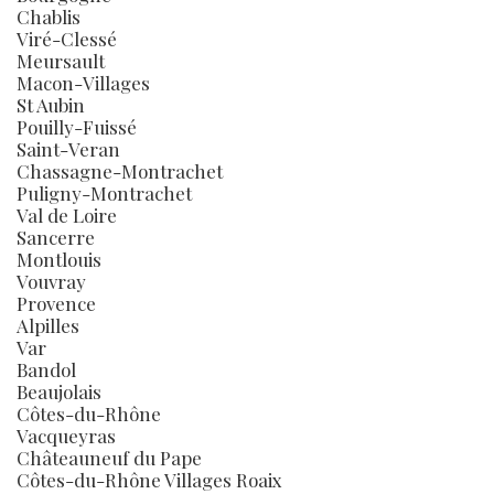
Chablis
Viré-Clessé
Meursault
Macon-Villages
St Aubin
Pouilly-Fuissé
Saint-Veran
Chassagne-Montrachet
Puligny-Montrachet
Val de Loire
Sancerre
Montlouis
Vouvray
Provence
Alpilles
Var
Bandol
Beaujolais
Côtes-du-Rhône
Vacqueyras
Châteauneuf du Pape
Côtes-du-Rhône Villages Roaix