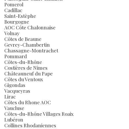
Pomerol
Cadillac
Saint-Estèphe
Bourgogne
AOC Côte Chalonnaise
Volnay
Côtes de Beaune
Gevrey-Chambertin
Chassagne-Montrachet
Pommard
Côtes-du-Rhône
Costières de Nîmes
Châteauneuf du Pape
Côtes du Ventoux
Gigondas
Vacqueyras
Lirac
Côtes du Rhone AOC
Vaucluse
Côtes-du-Rhône Villages Roaix
Lubéron
Collines Rhodaniennes