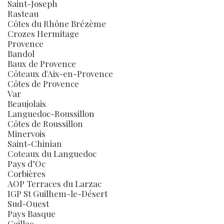
Saint-Joseph
Rasteau
Côtes du Rhône Brézème
Crozes Hermitage
Provence
Bandol
Baux de Provence
Côteaux d'Aix-en-Provence
Côtes de Provence
Var
Beaujolais
Languedoc-Roussillon
Côtes de Roussillon
Minervois
Saint-Chinian
Coteaux du Languedoc
Pays d’Oc
Corbières
AOP Terraces du Larzac
IGP St Guilhem-le-Désert
Sud-Ouest
Pays Basque
Gaillac