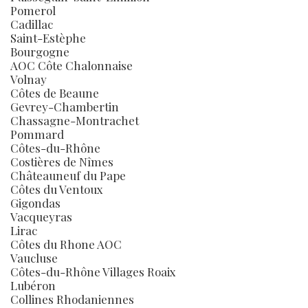
Pomerol
Cadillac
Saint-Estèphe
Bourgogne
AOC Côte Chalonnaise
Volnay
Côtes de Beaune
Gevrey-Chambertin
Chassagne-Montrachet
Pommard
Côtes-du-Rhône
Costières de Nîmes
Châteauneuf du Pape
Côtes du Ventoux
Gigondas
Vacqueyras
Lirac
Côtes du Rhone AOC
Vaucluse
Côtes-du-Rhône Villages Roaix
Lubéron
Collines Rhodaniennes