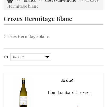
Blancs
Côtes-du-Rhône
Crozes
>>
>>
>>
Hermitage blanc
Crozes Hermitage Blanc
Il y a 1 produit.
Crozes Hermitage blanc
Tri
De A à Z
En stock
Dom Lombard Crozes...