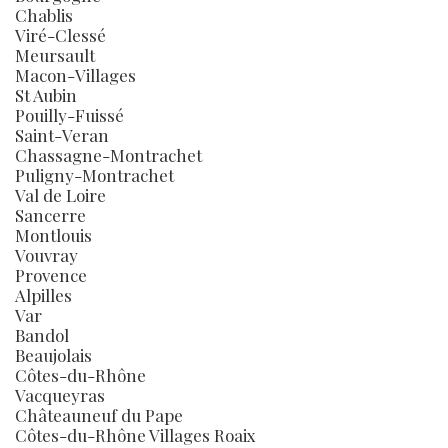
Chablis
Viré-Clessé
Meursault
Macon-Villages
St Aubin
Pouilly-Fuissé
Saint-Veran
Chassagne-Montrachet
Puligny-Montrachet
Val de Loire
Sancerre
Montlouis
Vouvray
Provence
Alpilles
Var
Bandol
Beaujolais
Côtes-du-Rhône
Vacqueyras
Châteauneuf du Pape
Côtes-du-Rhône Villages Roaix