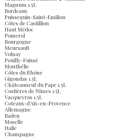
Magnum 1.5L
Bordeaux
Puisseguin-Saint-Emilion
Côtes de Castillion
Haut Médoc
Pomerol
Bourgogne
Meursault
Volnay
Pouilly-Fuissé
Monthélie
Côtes du Rhône
Gigondas 1.5L
Châteauneuf du Pape 1.5L
Costières de Nîmes 1.5L
Vacqueyras 1.5L
Coteaux-d'Aix-en-Provence
Allemagne
Baden
Moselle
Italie
Champagne