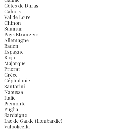
Côtes de Duras
Cahors
Val de Loire
Chinon
Saumur
Pays Etrangers
Allemagne
Baden
Espagne
Rioja
Majorque
Priorat
Grèce
Céphalonie
Santorini
Naoussa
Italie
Piemonte
Puglia
Sardaigne
Lac de Garde (Lombardie)
Valpolicella