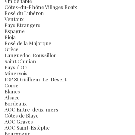
Vin de table
Côtes-du-Rhône Villages Roaix
Rosé du Lubéron
Ventoux
Pays Etrangers
Espagne
Rioja
Rosé de la Majorque
Grèce
Languedoc-Roussillon
Saint Chinian
Pays d'Oc
Minervois
IGP St Guilhem-Le-Désert
Corse
Blancs
Alsace
Bordeaux
AOC Entre-deux-mers
Côtes de Blaye
AOC Graves
AOC Saint-Estèphe
Bourgogne