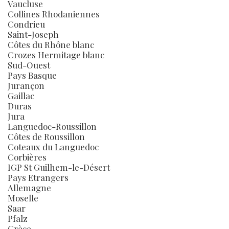
Vaucluse
Collines Rhodaniennes
Condrieu
Saint-Joseph
Côtes du Rhône blanc
Crozes Hermitage blanc
Sud-Ouest
Pays Basque
Jurançon
Gaillac
Duras
Jura
Languedoc-Roussillon
Côtes de Roussillon
Coteaux du Languedoc
Corbières
IGP St Guilhem-le-Désert
Pays Etrangers
Allemagne
Moselle
Saar
Pfalz
Grèce