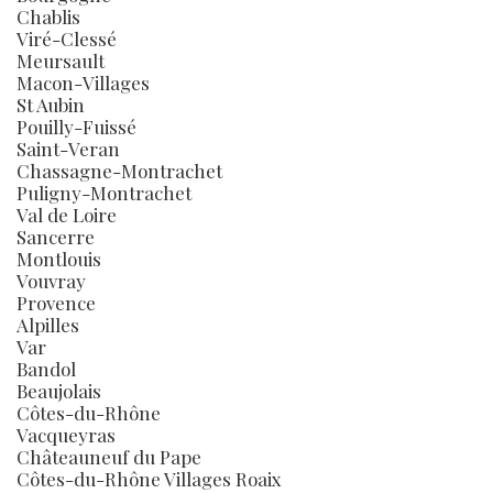
Chablis
Viré-Clessé
Meursault
Macon-Villages
St Aubin
Pouilly-Fuissé
Saint-Veran
Chassagne-Montrachet
Puligny-Montrachet
Val de Loire
Sancerre
Montlouis
Vouvray
Provence
Alpilles
Var
Bandol
Beaujolais
Côtes-du-Rhône
Vacqueyras
Châteauneuf du Pape
Côtes-du-Rhône Villages Roaix