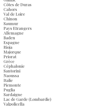
Côtes de Duras
Cahors
Val de Loire
Chinon
Saumur
Pays Etrangers
Allemagne
Baden
Espagne
Rioja
Majorque
Priorat
Grèce
Céphalonie
Santorini
Naoussa
Italie
Piemonte
Puglia
Sardaigne
Lac de Garde (Lombardie)
Valpolicella