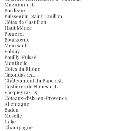
Magnum 1.5L
Bordeaux
Puisseguin-Saint-Emilion
Côtes de Castillion
Haut Médoc
Pomerol
Bourgogne
Meursault
Volnay
Pouilly-Fuissé
Monthélie
Côtes du Rhône
Gigondas 1.5L
Châteauneuf du Pape 1.5L
Costières de Nîmes 1.5L
Vacqueyras 1.5L
Coteaux-d'Aix-en-Provence
Allemagne
Baden
Moselle
Italie
Champagne