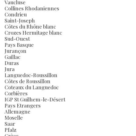
Vaucluse
Collines Rhodaniennes
Condrieu
Saint-Joseph
Côtes du Rhône blanc
Crozes Hermitage blanc
Sud-Ouest
Pays Basque
Jurançon
Gaillac
Duras
Jura
Languedoc-Roussillon
Côtes de Roussillon
Coteaux du Languedoc
Corbières
IGP St Guilhem-le-Désert
Pays Etrangers
Allemagne
Moselle
Saar
Pfalz
Grèce