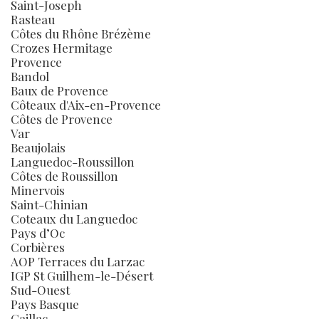
Saint-Joseph
Rasteau
Côtes du Rhône Brézème
Crozes Hermitage
Provence
Bandol
Baux de Provence
Côteaux d'Aix-en-Provence
Côtes de Provence
Var
Beaujolais
Languedoc-Roussillon
Côtes de Roussillon
Minervois
Saint-Chinian
Coteaux du Languedoc
Pays d’Oc
Corbières
AOP Terraces du Larzac
IGP St Guilhem-le-Désert
Sud-Ouest
Pays Basque
Gaillac