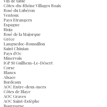
Vin de table
Côtes-du-Rhône Villages Roaix
Rosé du Lubéron
Ventoux
Pays Etrangers
Espagne
Rioja
Rosé de la Majorque
Grèce
Languedoc-Roussillon
Saint Chinian
Pays d'Oc
Minervois
IGP St Guilhem-Le-Désert
Corse
Blancs
Alsace
Bordeaux
AOC Entre-deux-mers
Côtes de Blaye
AOC Graves
AOC Saint-Estèphe
Bourgogne