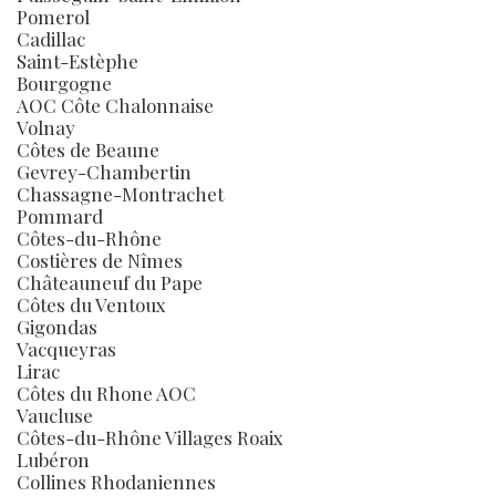
Pomerol
Cadillac
Saint-Estèphe
Bourgogne
AOC Côte Chalonnaise
Volnay
Côtes de Beaune
Gevrey-Chambertin
Chassagne-Montrachet
Pommard
Côtes-du-Rhône
Costières de Nîmes
Châteauneuf du Pape
Côtes du Ventoux
Gigondas
Vacqueyras
Lirac
Côtes du Rhone AOC
Vaucluse
Côtes-du-Rhône Villages Roaix
Lubéron
Collines Rhodaniennes