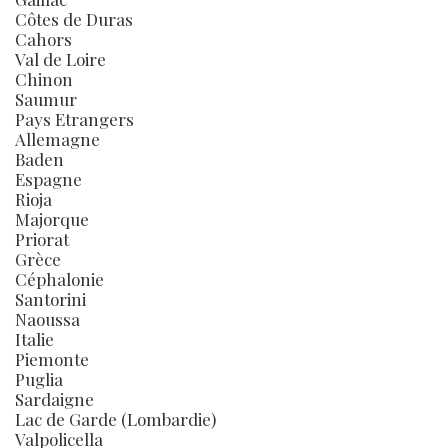
Côtes de Duras
Cahors
Val de Loire
Chinon
Saumur
Pays Etrangers
Allemagne
Baden
Espagne
Rioja
Majorque
Priorat
Grèce
Céphalonie
Santorini
Naoussa
Italie
Piemonte
Puglia
Sardaigne
Lac de Garde (Lombardie)
Valpolicella