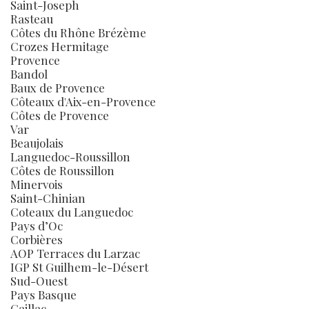
Saint-Joseph
Rasteau
Côtes du Rhône Brézème
Crozes Hermitage
Provence
Bandol
Baux de Provence
Côteaux d'Aix-en-Provence
Côtes de Provence
Var
Beaujolais
Languedoc-Roussillon
Côtes de Roussillon
Minervois
Saint-Chinian
Coteaux du Languedoc
Pays d’Oc
Corbières
AOP Terraces du Larzac
IGP St Guilhem-le-Désert
Sud-Ouest
Pays Basque
Gaillac