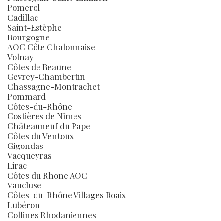
Pomerol
Cadillac
Saint-Estèphe
Bourgogne
AOC Côte Chalonnaise
Volnay
Côtes de Beaune
Gevrey-Chambertin
Chassagne-Montrachet
Pommard
Côtes-du-Rhône
Costières de Nîmes
Châteauneuf du Pape
Côtes du Ventoux
Gigondas
Vacqueyras
Lirac
Côtes du Rhone AOC
Vaucluse
Côtes-du-Rhône Villages Roaix
Lubéron
Collines Rhodaniennes