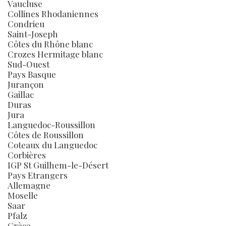
Vaucluse
Collines Rhodaniennes
Condrieu
Saint-Joseph
Côtes du Rhône blanc
Crozes Hermitage blanc
Sud-Ouest
Pays Basque
Jurançon
Gaillac
Duras
Jura
Languedoc-Roussillon
Côtes de Roussillon
Coteaux du Languedoc
Corbières
IGP St Guilhem-le-Désert
Pays Etrangers
Allemagne
Moselle
Saar
Pfalz
Grèce