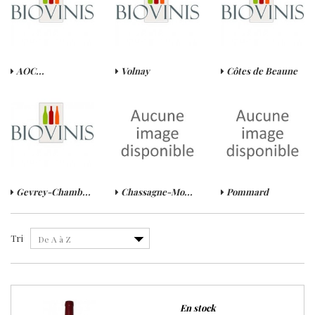
AOC...
Volnay
Côtes de Beaune
Gevrey-Chamb...
Chassagne-Mo...
Pommard
Tri
De A à Z
En stock