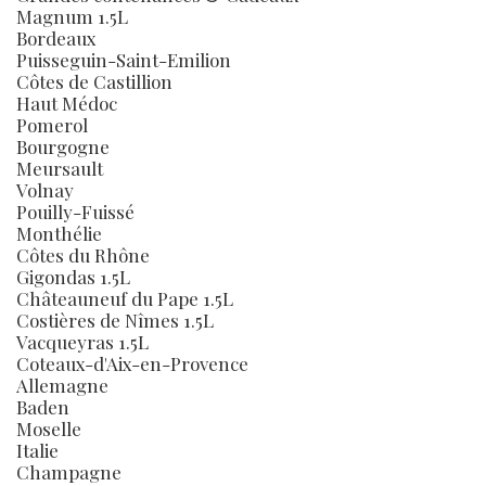
Magnum 1.5L
Bordeaux
Puisseguin-Saint-Emilion
Côtes de Castillion
Haut Médoc
Pomerol
Bourgogne
Meursault
Volnay
Pouilly-Fuissé
Monthélie
Côtes du Rhône
Gigondas 1.5L
Châteauneuf du Pape 1.5L
Costières de Nîmes 1.5L
Vacqueyras 1.5L
Coteaux-d'Aix-en-Provence
Allemagne
Baden
Moselle
Italie
Champagne