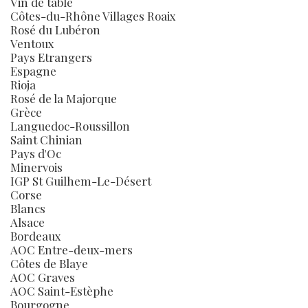
Vin de table
Côtes-du-Rhône Villages Roaix
Rosé du Lubéron
Ventoux
Pays Etrangers
Espagne
Rioja
Rosé de la Majorque
Grèce
Languedoc-Roussillon
Saint Chinian
Pays d'Oc
Minervois
IGP St Guilhem-Le-Désert
Corse
Blancs
Alsace
Bordeaux
AOC Entre-deux-mers
Côtes de Blaye
AOC Graves
AOC Saint-Estèphe
Bourgogne