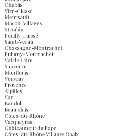
Chablis
Viré-Clessé
Meursault
Macon-Villages
St Aubin
Pouilly-Fuissé
Saint-Veran
Chassagne-Montrachet
Puligny-Montrachet
Val de Loire
Sancerre
Montlouis
Vouvray
Provence
Alpilles
Var
Bandol
Beaujolais
Côtes-du-Rhône
Vacqueyras
Châteauneuf du Pape
Côtes-du-Rhône Villages Roaix