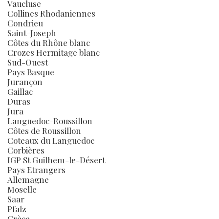
Vaucluse
Collines Rhodaniennes
Condrieu
Saint-Joseph
Côtes du Rhône blanc
Crozes Hermitage blanc
Sud-Ouest
Pays Basque
Jurançon
Gaillac
Duras
Jura
Languedoc-Roussillon
Côtes de Roussillon
Coteaux du Languedoc
Corbières
IGP St Guilhem-le-Désert
Pays Etrangers
Allemagne
Moselle
Saar
Pfalz
Grèce