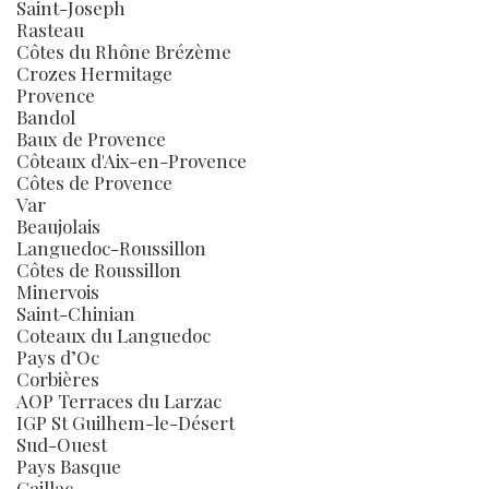
Saint-Joseph
Rasteau
Côtes du Rhône Brézème
Crozes Hermitage
Provence
Bandol
Baux de Provence
Côteaux d'Aix-en-Provence
Côtes de Provence
Var
Beaujolais
Languedoc-Roussillon
Côtes de Roussillon
Minervois
Saint-Chinian
Coteaux du Languedoc
Pays d’Oc
Corbières
AOP Terraces du Larzac
IGP St Guilhem-le-Désert
Sud-Ouest
Pays Basque
Gaillac