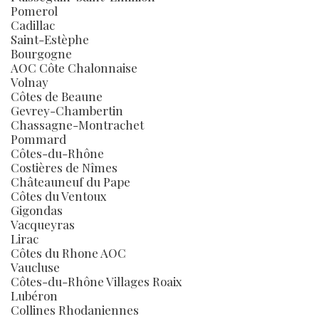
Pomerol
Cadillac
Saint-Estèphe
Bourgogne
AOC Côte Chalonnaise
Volnay
Côtes de Beaune
Gevrey-Chambertin
Chassagne-Montrachet
Pommard
Côtes-du-Rhône
Costières de Nîmes
Châteauneuf du Pape
Côtes du Ventoux
Gigondas
Vacqueyras
Lirac
Côtes du Rhone AOC
Vaucluse
Côtes-du-Rhône Villages Roaix
Lubéron
Collines Rhodaniennes