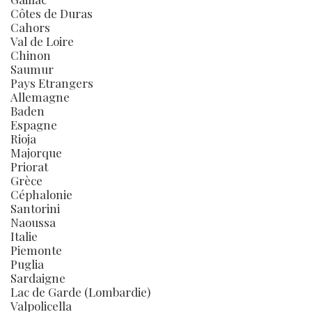
Côtes de Duras
Cahors
Val de Loire
Chinon
Saumur
Pays Etrangers
Allemagne
Baden
Espagne
Rioja
Majorque
Priorat
Grèce
Céphalonie
Santorini
Naoussa
Italie
Piemonte
Puglia
Sardaigne
Lac de Garde (Lombardie)
Valpolicella