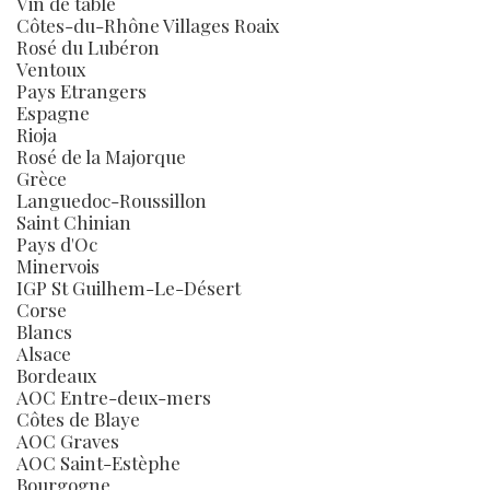
Vin de table
Côtes-du-Rhône Villages Roaix
Rosé du Lubéron
Ventoux
Pays Etrangers
Espagne
Rioja
Rosé de la Majorque
Grèce
Languedoc-Roussillon
Saint Chinian
Pays d'Oc
Minervois
IGP St Guilhem-Le-Désert
Corse
Blancs
Alsace
Bordeaux
AOC Entre-deux-mers
Côtes de Blaye
AOC Graves
AOC Saint-Estèphe
Bourgogne