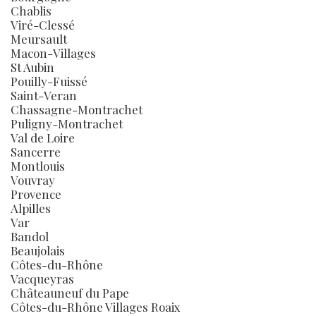
Chablis
Viré-Clessé
Meursault
Macon-Villages
St Aubin
Pouilly-Fuissé
Saint-Veran
Chassagne-Montrachet
Puligny-Montrachet
Val de Loire
Sancerre
Montlouis
Vouvray
Provence
Alpilles
Var
Bandol
Beaujolais
Côtes-du-Rhône
Vacqueyras
Châteauneuf du Pape
Côtes-du-Rhône Villages Roaix