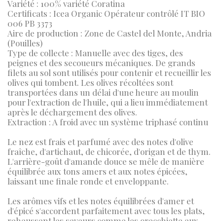
Variété : 100% variété Coratina
Certificats : Icea Organic Opérateur contrôlé IT BIO
006 PB 3373
Aire de production : Zone de Castel del Monte, Andria
(Pouilles)
Type de collecte : Manuelle avec des tiges, des
peignes et des secoueurs mécaniques. De grands
filets au sol sont utilisés pour contenir et recueillir les
olives qui tombent. Les olives récoltées sont
transportées dans un délai d'une heure au moulin
pour l'extraction de l'huile, qui a lieu immédiatement
après le déchargement des olives.
Extraction : A froid avec un système triphasé continu
Le nez est frais et parfumé avec des notes d'olive
fraîche, d'artichaut, de chicorée, d'origan et de thym.
L'arrière-goût d'amande douce se mêle de manière
équilibrée aux tons amers et aux notes épicées,
laissant une finale ronde et enveloppante.
Les arômes vifs et les notes équilibrées d'amer et
d'épicé s'accordent parfaitement avec tous les plats,
rehaussant les saveurs comme les orecchiette aux