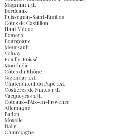
Magnum 1.5L
Bordeaux
Puisseguin-Saint-Emilion
Côtes de Castillion
Haut Médoc
Pomerol
Bourgogne
Meursault
Volnay
Pouilly-Fuissé
Monthélie
Côtes du Rhône
Gigondas 1.5L
Châteauneuf du Pape 1.5L
Costières de Nîmes 1.5L
Vacqueyras 1.5L
Coteaux-d'Aix-en-Provence
Allemagne
Baden
Moselle
Italie
Champagne