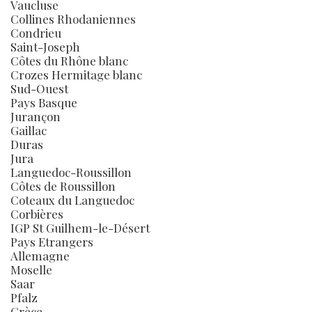
Vaucluse
Collines Rhodaniennes
Condrieu
Saint-Joseph
Côtes du Rhône blanc
Crozes Hermitage blanc
Sud-Ouest
Pays Basque
Jurançon
Gaillac
Duras
Jura
Languedoc-Roussillon
Côtes de Roussillon
Coteaux du Languedoc
Corbières
IGP St Guilhem-le-Désert
Pays Etrangers
Allemagne
Moselle
Saar
Pfalz
Grèce