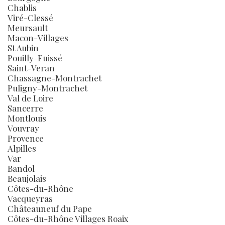
Chablis
Viré-Clessé
Meursault
Macon-Villages
St Aubin
Pouilly-Fuissé
Saint-Veran
Chassagne-Montrachet
Puligny-Montrachet
Val de Loire
Sancerre
Montlouis
Vouvray
Provence
Alpilles
Var
Bandol
Beaujolais
Côtes-du-Rhône
Vacqueyras
Châteauneuf du Pape
Côtes-du-Rhône Villages Roaix