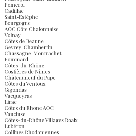
Pomerol
Cadillac
Saint-Estèphe
Bourgogne
AOC Côte Chalonnaise
Volnay
Côtes de Beaune
Gevrey-Chambertin
Chassagne-Montrachet
Pommard
Côtes-du-Rhône
Costières de Nîmes
Châteauneuf du Pape
Côtes du Ventoux
Gigondas
Vacqueyras
Lirac
Côtes du Rhone AOC
Vaucluse
Côtes-du-Rhône Villages Roaix
Lubéron
Collines Rhodaniennes