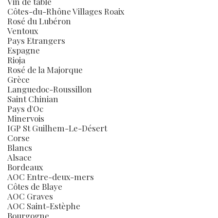
Vin de table
Côtes-du-Rhône Villages Roaix
Rosé du Lubéron
Ventoux
Pays Etrangers
Espagne
Rioja
Rosé de la Majorque
Grèce
Languedoc-Roussillon
Saint Chinian
Pays d'Oc
Minervois
IGP St Guilhem-Le-Désert
Corse
Blancs
Alsace
Bordeaux
AOC Entre-deux-mers
Côtes de Blaye
AOC Graves
AOC Saint-Estèphe
Bourgogne