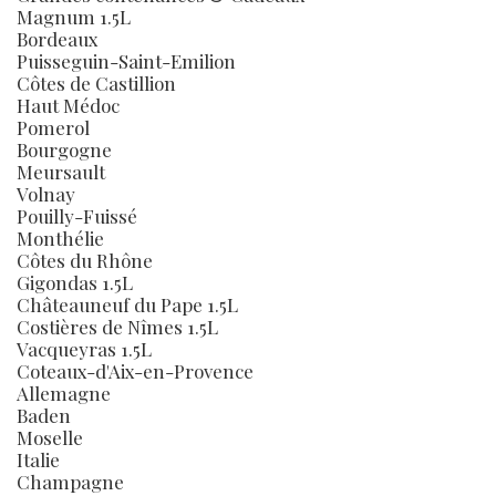
Magnum 1.5L
Bordeaux
Puisseguin-Saint-Emilion
Côtes de Castillion
Haut Médoc
Pomerol
Bourgogne
Meursault
Volnay
Pouilly-Fuissé
Monthélie
Côtes du Rhône
Gigondas 1.5L
Châteauneuf du Pape 1.5L
Costières de Nîmes 1.5L
Vacqueyras 1.5L
Coteaux-d'Aix-en-Provence
Allemagne
Baden
Moselle
Italie
Champagne