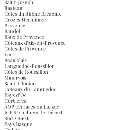
Saint-Joseph
Rasteau
Côtes du Rhône Brézème
Crozes Hermitage
Provence
Bandol
Baux de Provence
Côteaux d'Aix-en-Provence
Côtes de Provence
Var
Beaujolais
Languedoc-Roussillon
Côtes de Roussillon
Minervois
Saint-Chinian
Coteaux du Languedoc
Pays d’Oc
Corbières
AOP Terraces du Larzac
IGP St Guilhem-le-Désert
Sud-Ouest
Pays Basque
Gaillac