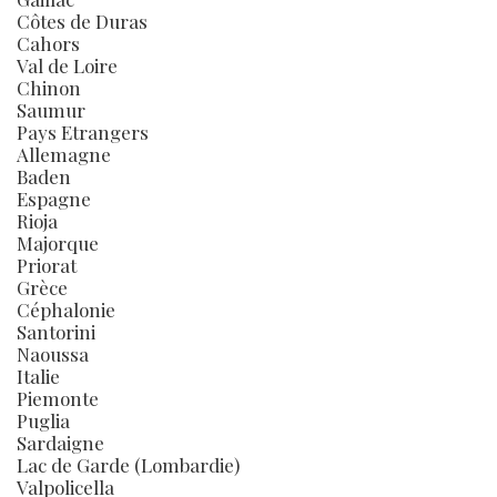
Côtes de Duras
Cahors
Val de Loire
Chinon
Saumur
Pays Etrangers
Allemagne
Baden
Espagne
Rioja
Majorque
Priorat
Grèce
Céphalonie
Santorini
Naoussa
Italie
Piemonte
Puglia
Sardaigne
Lac de Garde (Lombardie)
Valpolicella