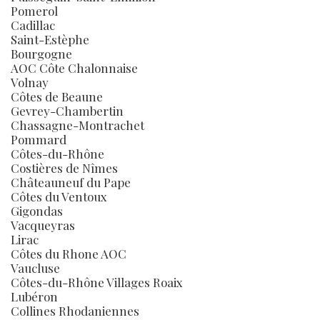
Pomerol
Cadillac
Saint-Estèphe
Bourgogne
AOC Côte Chalonnaise
Volnay
Côtes de Beaune
Gevrey-Chambertin
Chassagne-Montrachet
Pommard
Côtes-du-Rhône
Costières de Nîmes
Châteauneuf du Pape
Côtes du Ventoux
Gigondas
Vacqueyras
Lirac
Côtes du Rhone AOC
Vaucluse
Côtes-du-Rhône Villages Roaix
Lubéron
Collines Rhodaniennes