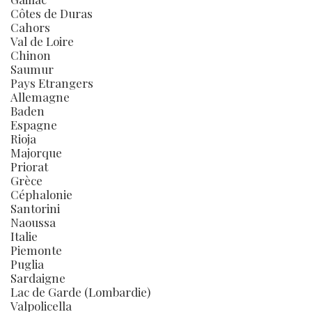
Côtes de Duras
Cahors
Val de Loire
Chinon
Saumur
Pays Etrangers
Allemagne
Baden
Espagne
Rioja
Majorque
Priorat
Grèce
Céphalonie
Santorini
Naoussa
Italie
Piemonte
Puglia
Sardaigne
Lac de Garde (Lombardie)
Valpolicella