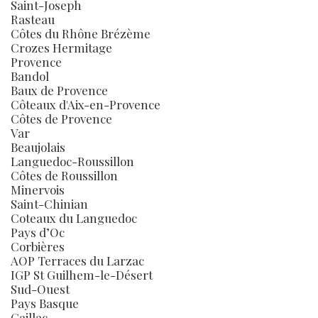
Saint-Joseph
Rasteau
Côtes du Rhône Brézème
Crozes Hermitage
Provence
Bandol
Baux de Provence
Côteaux d'Aix-en-Provence
Côtes de Provence
Var
Beaujolais
Languedoc-Roussillon
Côtes de Roussillon
Minervois
Saint-Chinian
Coteaux du Languedoc
Pays d’Oc
Corbières
AOP Terraces du Larzac
IGP St Guilhem-le-Désert
Sud-Ouest
Pays Basque
Gaillac