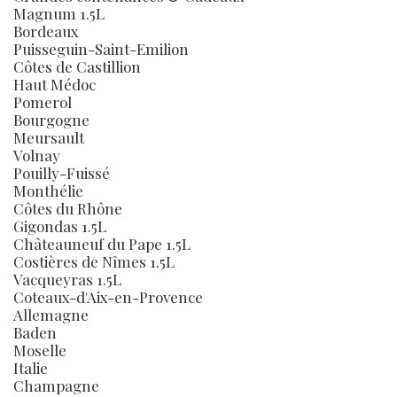
Magnum 1.5L
Bordeaux
Puisseguin-Saint-Emilion
Côtes de Castillion
Haut Médoc
Pomerol
Bourgogne
Meursault
Volnay
Pouilly-Fuissé
Monthélie
Côtes du Rhône
Gigondas 1.5L
Châteauneuf du Pape 1.5L
Costières de Nîmes 1.5L
Vacqueyras 1.5L
Coteaux-d'Aix-en-Provence
Allemagne
Baden
Moselle
Italie
Champagne