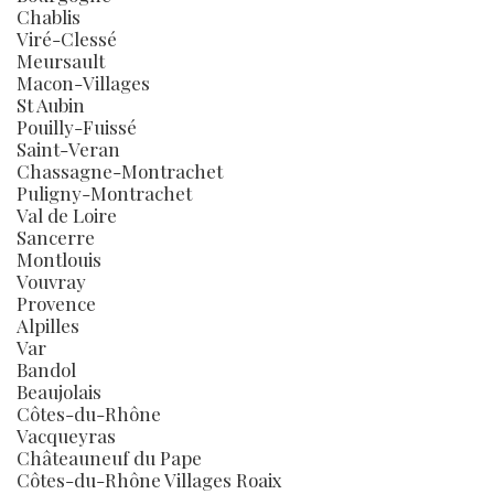
Chablis
Viré-Clessé
Meursault
Macon-Villages
St Aubin
Pouilly-Fuissé
Saint-Veran
Chassagne-Montrachet
Puligny-Montrachet
Val de Loire
Sancerre
Montlouis
Vouvray
Provence
Alpilles
Var
Bandol
Beaujolais
Côtes-du-Rhône
Vacqueyras
Châteauneuf du Pape
Côtes-du-Rhône Villages Roaix