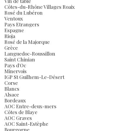
Vin de table
Côtes-du-Rhône Villages Roaix
Rosé du Lubéron
Ventoux
Pays Etrangers
Espagne
Rioja
Rosé de la Majorque
Grèce
Languedoc-Roussillon
Saint Chinian
Pays d'Oc
Minervois
IGP St Guilhem-Le-Désert
Corse
Blancs
Alsace
Bordeaux
AOC Entre-deux-mers
Côtes de Blaye
AOC Graves
AOC Saint-Estèphe
Bourgogne